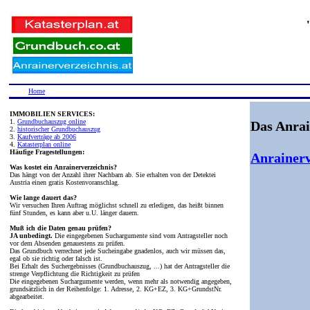
Home
IMMOBILIEN SERVICES:
1.
Grundbuchauszug online
Das Anrai
2.
historischer Grundbuchauszug
3.
Kaufverträge ab 2006
4.
Katasterplan online
Häufige Fragestellungen:
Anrainerv
Was kostet ein Anrainerverzeichnis?
Das hängt von der Anzahl ihrer Nachbarn ab. Sie erhalten von der Detektei
Austria einen gratis Kostenvoranschlag.
Wie lange dauert das?
Wir versuchen Ihren Auftrag möglichst schnell zu erledigen, das heißt binnen
fünf Stunden, es kann aber u.U. länger dauern.
Muß ich die Daten genau prüfen?
JA unbedingt.
Die eingegebenen Suchargumente sind vom Antragsteller noch
vor dem Absenden genauestens zu prüfen.
Das Grundbuch verrechnet jede Sucheingabe gnadenlos, auch wir müssen das,
egal ob sie richtig oder falsch ist.
Bei Erhalt des Suchergebnisses (Grundbuchauszug, ...) hat der Antragsteller die
strenge Verpflichtung die Richtigkeit zu prüfen
Die eingegebenen Suchargumente werden, wenn mehr als notwendig angegeben,
grundsätzlich in der Reihenfolge: 1. Adresse, 2. KG+EZ, 3. KG+GrundstNr.
abgearbeitet.