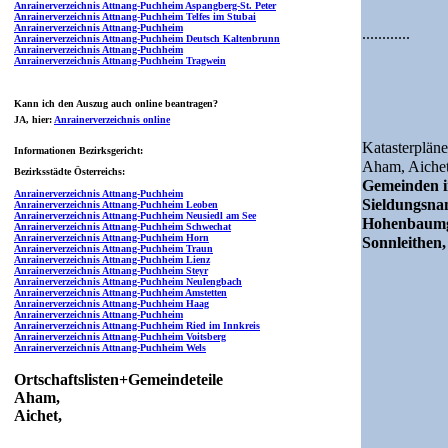
Anrainerverzeichnis Attnang-Puchheim Aspangberg-St. Peter
Anrainerverzeichnis Attnang-Puchheim Telfes im Stubai
Anrainerverzeichnis Attnang-Puchheim
............
Anrainerverzeichnis Attnang-Puchheim Deutsch Kaltenbrunn
Anrainerverzeichnis Attnang-Puchheim
Anrainerverzeichnis Attnang-Puchheim Tragwein
Kann ich den Auszug auch online beantragen?
JA
, hier:
Anrainerverzeichnis online
Katasterpläne
Informationen Bezirksgericht:
Aham,
Aiche
Bezirksstädte Österreichs:
Gemeinden i
Anrainerverzeichnis Attnang-Puchheim
Sieldungsn
Anrainerverzeichnis Attnang-Puchheim Leoben
Anrainerverzeichnis Attnang-Puchheim Neusiedl am See
Hohenbaumga
Anrainerverzeichnis Attnang-Puchheim Schwechat
Anrainerverzeichnis Attnang-Puchheim Horn
Sonnleithen,
Anrainerverzeichnis Attnang-Puchheim Traun
Anrainerverzeichnis Attnang-Puchheim Lienz
Anrainerverzeichnis Attnang-Puchheim Steyr
Anrainerverzeichnis Attnang-Puchheim Neulengbach
Anrainerverzeichnis Attnang-Puchheim Amstetten
Anrainerverzeichnis Attnang-Puchheim Haag
Anrainerverzeichnis Attnang-Puchheim
Anrainerverzeichnis Attnang-Puchheim Ried im Innkreis
Anrainerverzeichnis Attnang-Puchheim Voitsberg
Anrainerverzeichnis Attnang-Puchheim Wels
Ortschaftslisten+Gemeindeteile
Aham,
Aichet,