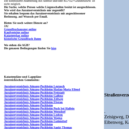
Die kombinierte Abarbeitung mit Adresse und/oder KG+EZ+GrundstückNr. ist
nicht möglich.
Die Suche, welche Person welche Liegenschaften besitzt ist ausgeschlossen.
Wie wird das Anrainerverzeichnis mir zugestellt?
Sie erhalten bequem das Anrainerverzeichnis mit angeschlossener
Rechnung, auf Wunsch per Email.
Bieten Sie noch weitere Dienste an?
JA!
Grundbuchauszug online
Kaufverträge online
Katasterplan online
historische Grundbuch Daten
Wo stehen die AGB?
Die genauen Bedingungen finden Sie
hier
.
Katasterpläne und Lagepläne
österreichischen Gemeinden:
Anrainerverzeichnis Attnang-Puchheim Leutasch
Anrainerverzeichnis Attnang-Puchheim Haslau-Maria Ellend
Anrainerverzeichnis Attnang-Puchheim Freistadt
Straßenverze
Anrainerverzeichnis Attnang-Puchheim Gaflenz
Anrainerverzeichnis Attnang-Puchheim Zeltweg
Anrainerverzeichnis Attnang-Puchheim Eberau
Anrainerverzeichnis Attnang-Puchheim
Anrainerverzeichnis Attnang-Puchheim Puch bei Hallein
.
Anrainerverzeichnis Attnang-Puchheim Werndorf
Anrainerverzeichnis Attnang-Puchheim Leoben
Zeisigweg,
D
Anrainerverzeichnis Attnang-Puchheim Wagna
Anrainerverzeichnis Attnang-Puchheim Gattendorf
Eibenweg,
Ka
Anrainerverzeichnis Attnang-Puchheim
Anrainerverzeichnis Attnang-Puchheim Sankt Thomas