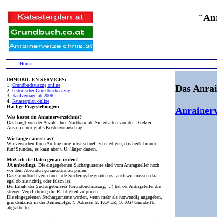
"Anr
Home
IMMOBILIEN SERVICES:
1.
Grundbuchauszug online
Das Anrai
2.
historischer Grundbuchauszug
3.
Kaufverträge ab 2006
4.
Katasterplan online
Häufige Fragestellungen:
Anrainerv
Was kostet ein Anrainerverzeichnis?
Das hängt von der Anzahl ihrer Nachbarn ab. Sie erhalten von der Detektei
Austria einen gratis Kostenvoranschlag.
Wie lange dauert das?
Wir versuchen Ihren Auftrag möglichst schnell zu erledigen, das heißt binnen
fünf Stunden, es kann aber u.U. länger dauern.
Muß ich die Daten genau prüfen?
JA unbedingt.
Die eingegebenen Suchargumente sind vom Antragsteller noch
vor dem Absenden genauestens zu prüfen.
Das Grundbuch verrechnet jede Sucheingabe gnadenlos, auch wir müssen das,
egal ob sie richtig oder falsch ist.
Bei Erhalt des Suchergebnisses (Grundbuchauszug, ...) hat der Antragsteller die
strenge Verpflichtung die Richtigkeit zu prüfen
Die eingegebenen Suchargumente werden, wenn mehr als notwendig angegeben,
grundsätzlich in der Reihenfolge: 1. Adresse, 2. KG+EZ, 3. KG+GrundstNr.
abgearbeitet.