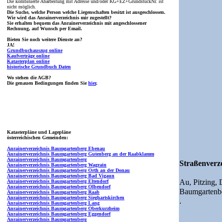
Die kombinierte Abarbeitung mit Adresse und/oder KG+EZ+GrundstückNr. ist
nicht möglich.
Die Suche, welche Person welche Liegenschaften besitzt ist ausgeschlossen.
Wie wird das Anrainerverzeichnis mir zugestellt?
Sie erhalten bequem das Anrainerverzeichnis mit angeschlossener
Rechnung, auf Wunsch per Email.
Bieten Sie noch weitere Dienste an?
JA!
Grundbuchauszug online
Kaufverträge online
Katasterplan online
historische Grundbuch Daten
Wo stehen die AGB?
Die genauen Bedingungen finden Sie
hier
.
Katasterpläne und Lagepläne
österreichischen Gemeinden:
Anrainerverzeichnis Baumgartenberg Ebenau
Anrainerverzeichnis Baumgartenberg Gutenberg an der Raabklamm
Anrainerverzeichnis Baumgartenberg
Straßenverze
Anrainerverzeichnis Baumgartenberg Wagrain
Anrainerverzeichnis Baumgartenberg Orth an der Donau
Anrainerverzeichnis Baumgartenberg Bad Vigaun
Au,
Pitzing,
Anrainerverzeichnis Baumgartenberg Eltendorf
Anrainerverzeichnis Baumgartenberg Olbendorf
Baumgartenb
Anrainerverzeichnis Baumgartenberg Raab
Anrainerverzeichnis Baumgartenberg Sieghartskirchen
.
Anrainerverzeichnis Baumgartenberg Lang
Anrainerverzeichnis Baumgartenberg Oberkurzheim
Anrainerverzeichnis Baumgartenberg Eggendorf
Anrainerverzeichnis Baumgartenberg