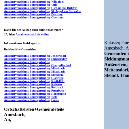
Anrainerverzeichnis Baumgartenberg Wildalpen
Anrainerverzeichnis Baumgartenberg Vitis
Anrainerverzeichnis Baumgartenberg Gschaid bei Birkfeld
............
Anrainerverzeichnis Baumgartenberg St. Aegyd am Neuwalde
Anrainerverzeichnis Baumgartenberg Pasching
Anrainerverzeichnis Baumgartenberg Obertraun
Kann ich den Auszug auch online beantragen?
JA
, hier:
Anrainerverzeichnis online
Katasterpläne
Informationen Bezirksgericht:
Amesbach,
A
Bezirksstädte Österreichs:
Gemeinden i
Anrainerverzeichnis Baumgartenberg Jennersdorf
Sieldungsn
Anrainerverzeichnis Baumgartenberg Ebreichsdorf
Anrainerverzeichnis Baumgartenberg
Außenstein,
Anrainerverzeichnis Baumgartenberg Oberpullendorf
Anrainerverzeichnis Baumgartenberg Mistelbach
Mettensdorf,
Anrainerverzeichnis Baumgartenberg Mistelbach
Steindl, Tha
Anrainerverzeichnis Baumgartenberg Stockerau
Anrainerverzeichnis Baumgartenberg Gloggnitz
Anrainerverzeichnis Baumgartenberg Knittelfeld
Anrainerverzeichnis Baumgartenberg Kufstein
Anrainerverzeichnis Baumgartenberg Rohrbach
Anrainerverzeichnis Baumgartenberg Peuerbach
Anrainerverzeichnis Baumgartenberg Hollabrunn
Anrainerverzeichnis Baumgartenberg Wels
Anrainerverzeichnis Baumgartenberg Liezen
Ortschaftslisten+Gemeindeteile
Amesbach,
Au,