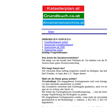
Home
IMMOBILIEN SERVICES:
1.
Grundbuchauszug online
2.
historischer Grundbuchauszug
3.
Kaufverträge ab 2006
4.
Katasterplan online
Häufige Fragestellungen:
Was kostet ein Anrainerverzeichnis?
Das hängt von der Anzahl ihrer Nachbarn ab. Sie erhalten von der D
Austria einen gratis Kostenvoranschlag.
Wie lange dauert das?
Wir versuchen Ihren Auftrag möglichst schnell zu erledigen, das hei
fünf Stunden, es kann aber u.U. länger dauern.
Muß ich die Daten genau prüfen?
JA unbedingt.
Die eingegebenen Suchargumente sind vom Antragst
vor dem Absenden genauestens zu prüfen.
Das Grundbuch verrechnet jede Sucheingabe gnadenlos, auch wir m
egal ob sie richtig oder falsch ist.
Bei Erhalt des Suchergebnisses (Grundbuchauszug, ...) hat der Antra
strenge Verpflichtung die Richtigkeit zu prüfen
Die eingegebenen Suchargumente werden, wenn mehr als notwendig
grundsätzlich in der Reihenfolge: 1. Adresse, 2. KG+EZ, 3. KG+Gr
abgearbeitet.