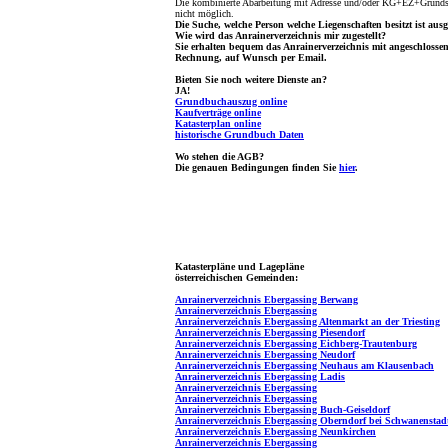
Die kombinierte Abarbeitung mit Adresse und/oder KG+EZ+Grundst
nicht möglich.
Die Suche, welche Person welche Liegenschaften besitzt ist ausg
Wie wird das Anrainerverzeichnis mir zugestellt?
Sie erhalten bequem das Anrainerverzeichnis mit angeschlosse
Rechnung, auf Wunsch per Email.
Bieten Sie noch weitere Dienste an?
JA!
Grundbuchauszug online
Kaufverträge online
Katasterplan online
historische Grundbuch Daten
Wo stehen die AGB?
Die genauen Bedingungen finden Sie
hier
.
Katasterpläne und Lagepläne
österreichischen Gemeinden:
Anrainerverzeichnis Ebergassing Berwang
Anrainerverzeichnis Ebergassing
Anrainerverzeichnis Ebergassing Altenmarkt an der Triesting
Anrainerverzeichnis Ebergassing Piesendorf
Anrainerverzeichnis Ebergassing Eichberg-Trautenburg
Anrainerverzeichnis Ebergassing Neudorf
Anrainerverzeichnis Ebergassing Neuhaus am Klausenbach
Anrainerverzeichnis Ebergassing Ladis
Anrainerverzeichnis Ebergassing
Anrainerverzeichnis Ebergassing
Anrainerverzeichnis Ebergassing Buch-Geiseldorf
Anrainerverzeichnis Ebergassing Oberndorf bei Schwanenstad
Anrainerverzeichnis Ebergassing Neunkirchen
Anrainerverzeichnis Ebergassing