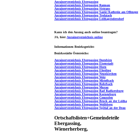
Anrainerverzeichnis Ebergassing
Anrainerverzeichnis Ebergassing Ramsau
Anrainerverzeichnis Ebergassing Sistrans
Anrainerverzeichnis Ebergassing Sankt Kathrein am Offenegg
Anrainerverzeichnis Ebergassing Trofaiach
Anrainerverzeichnis Ebergassing Leithaprodersdorf
Kann ich den Auszug auch online beantragen?
JA
, hier:
Anrainerverzeichnis online
Informationen Bezirksgericht:
Bezirksstädte Österreichs:
Anrainerverzeichnis Ebergassing Dornbirn
Anrainerverzeichnis Ebergassing Eisenstadt
Anrainerverzeichnis Ebergassing Horn
Anrainerverzeichnis Ebergassing Eferding
Anrainerverzeichnis Ebergassing Neunkirchen
Anrainerverzeichnis Ebergassing Weiz
Anrainerverzeichnis Ebergassing Mistelbach
Anrainerverzeichnis Ebergassing Rohrbach
Anrainerverzeichnis Ebergassing Murau
Anrainerverzeichnis Ebergassing Bad Radkersburg
Anrainerverzeichnis Ebergassing Korneuburg
Anrainerverzeichnis Ebergassing Gmunden
Anrainerverzeichnis Ebergassing Bruck an der Leitha
Anrainerverzeichnis Ebergassing Wolfsberg
Anrainerverzeichnis Ebergassing Spittal an der Drau
Ortschaftslisten+Gemeindeteile
Ebergassing,
Wienerherberg,