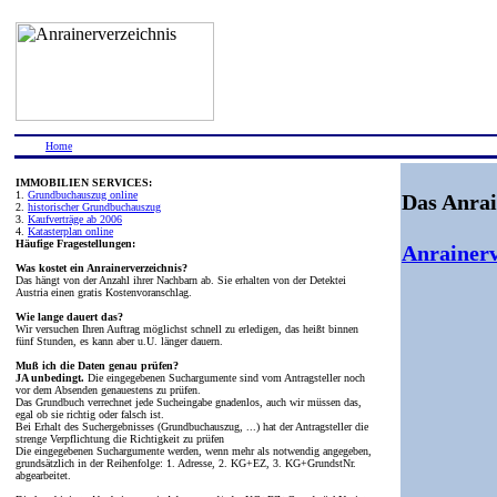
Home
IMMOBILIEN SERVICES:
1.
Grundbuchauszug online
Das Anrai
2.
historischer Grundbuchauszug
3.
Kaufverträge ab 2006
4.
Katasterplan online
Häufige Fragestellungen:
Anrainerv
Was kostet ein Anrainerverzeichnis?
Das hängt von der Anzahl ihrer Nachbarn ab. Sie erhalten von der Detektei
Austria einen gratis Kostenvoranschlag.
Wie lange dauert das?
Wir versuchen Ihren Auftrag möglichst schnell zu erledigen, das heißt binnen
fünf Stunden, es kann aber u.U. länger dauern.
Muß ich die Daten genau prüfen?
JA unbedingt.
Die eingegebenen Suchargumente sind vom Antragsteller noch
vor dem Absenden genauestens zu prüfen.
Das Grundbuch verrechnet jede Sucheingabe gnadenlos, auch wir müssen das,
egal ob sie richtig oder falsch ist.
Bei Erhalt des Suchergebnisses (Grundbuchauszug, ...) hat der Antragsteller die
strenge Verpflichtung die Richtigkeit zu prüfen
Die eingegebenen Suchargumente werden, wenn mehr als notwendig angegeben,
grundsätzlich in der Reihenfolge: 1. Adresse, 2. KG+EZ, 3. KG+GrundstNr.
abgearbeitet.