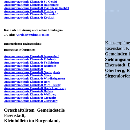
Anrainerverzeichnis Eisenstadt St. Gerold
Anrainerverzeichnis Eisenstadt Haugschlag
Anrainerverzeichnis Eisenstadt Fladnitz im Raabtal
............
Anrainerverzeichnis Eisenstadt Freinberg
Anrainerverzeichnis Eisenstadt Gattendorf
Anrainerverzeichnis Eisenstadt Koblach
Kann ich den Auszug auch online beantragen?
JA
, hier:
Anrainerverzeichnis online
Katasterpläne
Informationen Bezirksgericht:
Eisenstadt,
Kl
Bezirksstädte Österreichs:
Gemeinden i
Anrainerverzeichnis Eisenstadt Jennersdorf
Sieldungsn
Anrainerverzeichnis Eisenstadt Rohrbach
Anrainerverzeichnis Eisenstadt Feldkirchen
Eisenstadt, 
Anrainerverzeichnis Eisenstadt Rohrbach
Anrainerverzeichnis Eisenstadt
Oberberg, R
Anrainerverzeichnis Eisenstadt Neulengbach
Siegendorfer
Anrainerverzeichnis Eisenstadt Murau
Anrainerverzeichnis Eisenstadt Windischgarsten
Anrainerverzeichnis Eisenstadt Horn
Anrainerverzeichnis Eisenstadt Wien Liesing
Anrainerverzeichnis Eisenstadt Deutschlandsberg
Anrainerverzeichnis Eisenstadt Hallein
Anrainerverzeichnis Eisenstadt Wolfsberg
Anrainerverzeichnis Eisenstadt Gloggnitz
Anrainerverzeichnis Eisenstadt Zistersdorf
Ortschaftslisten+Gemeindeteile
Eisenstadt,
Kleinhöflein im Burgenland,