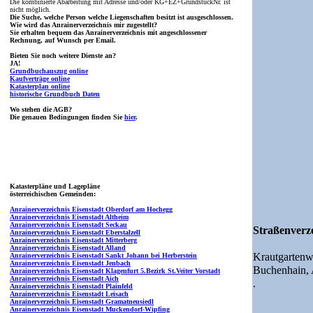
Die kombinierte Abarbeitung mit Adresse und/oder KG+EZ+GrundstückNr. ist
nicht möglich.
Die Suche, welche Person welche Liegenschaften besitzt ist ausgeschlossen.
Wie wird das Anrainerverzeichnis mir zugestellt?
Sie erhalten bequem das Anrainerverzeichnis mit angeschlossener
Rechnung, auf Wunsch per Email.
Bieten Sie noch weitere Dienste an?
JA!
Grundbuchauszug online
Kaufverträge online
Katasterplan online
historische Grundbuch Daten
Wo stehen die AGB?
Die genauen Bedingungen finden Sie
hier
.
Katasterpläne und Lagepläne
österreichischen Gemeinden:
Anrainerverzeichnis Eisenstadt Oberdorf am Hochegg
Anrainerverzeichnis Eisenstadt Altheim
Anrainerverzeichnis Eisenstadt Seckau
Straßenverze
Anrainerverzeichnis Eisenstadt Eberstalzell
Anrainerverzeichnis Eisenstadt Mitterberg
Anrainerverzeichnis Eisenstadt Alland
Krautgarten
Anrainerverzeichnis Eisenstadt Sankt Johann bei Herberstein
Anrainerverzeichnis Eisenstadt Jenbach
Buchenhain,
Anrainerverzeichnis Eisenstadt Klagenfurt 5.Bezirk St.Veiter Vorstadt
Anrainerverzeichnis Eisenstadt Aich
.
Anrainerverzeichnis Eisenstadt Plainfeld
Anrainerverzeichnis Eisenstadt Leisach
Anrainerverzeichnis Eisenstadt Gramatneusiedl
Anrainerverzeichnis Eisenstadt Muckendorf-Wipfing