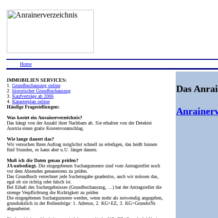
Home
IMMOBILIEN SERVICES:
1.
Grundbuchauszug online
Das Anrai
2.
historischer Grundbuchauszug
3.
Kaufverträge ab 2006
4.
Katasterplan online
Häufige Fragestellungen:
Anrainerv
Was kostet ein Anrainerverzeichnis?
Das hängt von der Anzahl ihrer Nachbarn ab. Sie erhalten von der Detektei
Austria einen gratis Kostenvoranschlag.
Wie lange dauert das?
Wir versuchen Ihren Auftrag möglichst schnell zu erledigen, das heißt binnen
fünf Stunden, es kann aber u.U. länger dauern.
Muß ich die Daten genau prüfen?
JA unbedingt.
Die eingegebenen Suchargumente sind vom Antragsteller noch
vor dem Absenden genauestens zu prüfen.
Das Grundbuch verrechnet jede Sucheingabe gnadenlos, auch wir müssen das,
egal ob sie richtig oder falsch ist.
Bei Erhalt des Suchergebnisses (Grundbuchauszug, ...) hat der Antragsteller die
strenge Verpflichtung die Richtigkeit zu prüfen
Die eingegebenen Suchargumente werden, wenn mehr als notwendig angegeben,
grundsätzlich in der Reihenfolge: 1. Adresse, 2. KG+EZ, 3. KG+GrundstNr.
abgearbeitet.