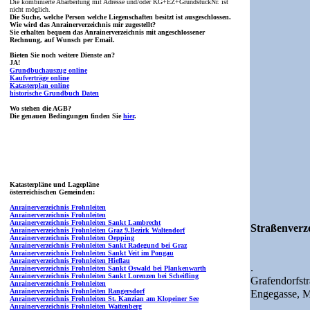
Die kombinierte Abarbeitung mit Adresse und/oder KG+EZ+GrundstückNr. ist
nicht möglich.
Die Suche, welche Person welche Liegenschaften besitzt ist ausgeschlossen.
Wie wird das Anrainerverzeichnis mir zugestellt?
Sie erhalten bequem das Anrainerverzeichnis mit angeschlossener
Rechnung, auf Wunsch per Email.
Bieten Sie noch weitere Dienste an?
JA!
Grundbuchauszug online
Kaufverträge online
Katasterplan online
historische Grundbuch Daten
Wo stehen die AGB?
Die genauen Bedingungen finden Sie
hier
.
Katasterpläne und Lagepläne
österreichischen Gemeinden:
Anrainerverzeichnis Frohnleiten
Anrainerverzeichnis Frohnleiten
Anrainerverzeichnis Frohnleiten Sankt Lambrecht
Straßenverze
Anrainerverzeichnis Frohnleiten Graz 9.Bezirk Waltendorf
Anrainerverzeichnis Frohnleiten Oepping
Anrainerverzeichnis Frohnleiten Sankt Radegund bei Graz
Anrainerverzeichnis Frohnleiten Sankt Veit im Pongau
Anrainerverzeichnis Frohnleiten Hieflau
.
Anrainerverzeichnis Frohnleiten Sankt Oswald bei Plankenwarth
Anrainerverzeichnis Frohnleiten Sankt Lorenzen bei Scheifling
Grafendorfst
Anrainerverzeichnis Frohnleiten
Anrainerverzeichnis Frohnleiten Rangersdorf
Engegasse,
M
Anrainerverzeichnis Frohnleiten St. Kanzian am Klopeiner See
Anrainerverzeichnis Frohnleiten Wattenberg