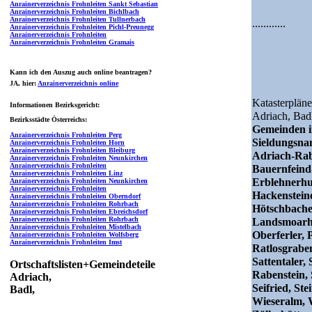
Anrainerverzeichnis Frohnleiten Sankt Sebastian
Anrainerverzeichnis Frohnleiten Bichlbach
Anrainerverzeichnis Frohnleiten Tullnerbach
............
Anrainerverzeichnis Frohnleiten Pichl-Preunegg
Anrainerverzeichnis Frohnleiten
Anrainerverzeichnis Frohnleiten Gramais
Kann ich den Auszug auch online beantragen?
JA
, hier:
Anrainerverzeichnis online
Katasterpläne
Informationen Bezirksgericht:
Adriach,
Bad
Bezirksstädte Österreichs:
Gemeinden i
Anrainerverzeichnis Frohnleiten Perg
Sieldungsn
Anrainerverzeichnis Frohnleiten Horn
Anrainerverzeichnis Frohnleiten Bleiburg
Adriach-Rab
Anrainerverzeichnis Frohnleiten Neunkirchen
Anrainerverzeichnis Frohnleiten
Bauernfeind
Anrainerverzeichnis Frohnleiten Linz
Erblehnerhu
Anrainerverzeichnis Frohnleiten Neunkirchen
Anrainerverzeichnis Frohnleiten
Hackenstein
Anrainerverzeichnis Frohnleiten Oberndorf
Anrainerverzeichnis Frohnleiten Rohrbach
Hötschbacher
Anrainerverzeichnis Frohnleiten Ebreichsdorf
Anrainerverzeichnis Frohnleiten Rohrbach
Landsmoarhüt
Anrainerverzeichnis Frohnleiten Mistelbach
Oberferler, 
Anrainerverzeichnis Frohnleiten Wolfsberg
Anrainerverzeichnis Frohnleiten Imst
Ratlosgraben
Sattentaler,
Ortschaftslisten+Gemeindeteile
Rabenstein, 
Adriach,
Seifried, St
Badl,
Wieseralm, W