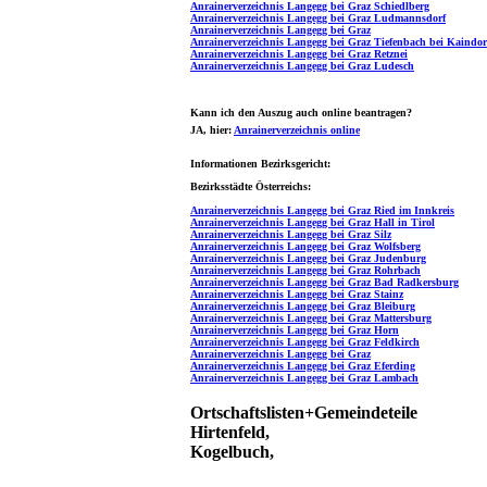
Anrainerverzeichnis Langegg bei Graz Schiedlberg
Anrainerverzeichnis Langegg bei Graz Ludmannsdorf
Anrainerverzeichnis Langegg bei Graz
Anrainerverzeichnis Langegg bei Graz Tiefenbach bei Kaindor
Anrainerverzeichnis Langegg bei Graz Retznei
Anrainerverzeichnis Langegg bei Graz Ludesch
Kann ich den Auszug auch online beantragen?
JA
, hier:
Anrainerverzeichnis online
Informationen Bezirksgericht:
Bezirksstädte Österreichs:
Anrainerverzeichnis Langegg bei Graz Ried im Innkreis
Anrainerverzeichnis Langegg bei Graz Hall in Tirol
Anrainerverzeichnis Langegg bei Graz Silz
Anrainerverzeichnis Langegg bei Graz Wolfsberg
Anrainerverzeichnis Langegg bei Graz Judenburg
Anrainerverzeichnis Langegg bei Graz Rohrbach
Anrainerverzeichnis Langegg bei Graz Bad Radkersburg
Anrainerverzeichnis Langegg bei Graz Stainz
Anrainerverzeichnis Langegg bei Graz Bleiburg
Anrainerverzeichnis Langegg bei Graz Mattersburg
Anrainerverzeichnis Langegg bei Graz Horn
Anrainerverzeichnis Langegg bei Graz Feldkirch
Anrainerverzeichnis Langegg bei Graz
Anrainerverzeichnis Langegg bei Graz Eferding
Anrainerverzeichnis Langegg bei Graz Lambach
Ortschaftslisten+Gemeindeteile
Hirtenfeld,
Kogelbuch,