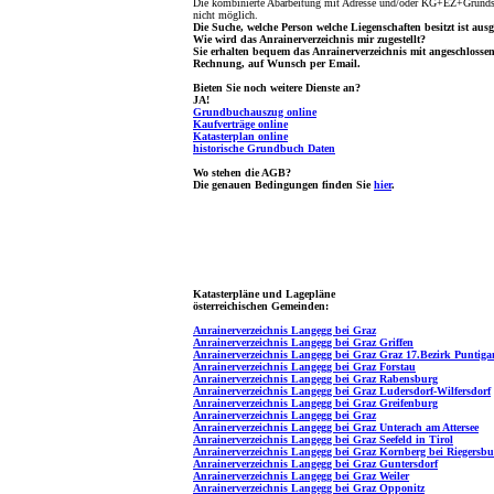
Die kombinierte Abarbeitung mit Adresse und/oder KG+EZ+Grundst
nicht möglich.
Die Suche, welche Person welche Liegenschaften besitzt ist ausg
Wie wird das Anrainerverzeichnis mir zugestellt?
Sie erhalten bequem das Anrainerverzeichnis mit angeschlosse
Rechnung, auf Wunsch per Email.
Bieten Sie noch weitere Dienste an?
JA!
Grundbuchauszug online
Kaufverträge online
Katasterplan online
historische Grundbuch Daten
Wo stehen die AGB?
Die genauen Bedingungen finden Sie
hier
.
Katasterpläne und Lagepläne
österreichischen Gemeinden:
Anrainerverzeichnis Langegg bei Graz
Anrainerverzeichnis Langegg bei Graz Griffen
Anrainerverzeichnis Langegg bei Graz Graz 17.Bezirk Puntig
Anrainerverzeichnis Langegg bei Graz Forstau
Anrainerverzeichnis Langegg bei Graz Rabensburg
Anrainerverzeichnis Langegg bei Graz Ludersdorf-Wilfersdorf
Anrainerverzeichnis Langegg bei Graz Greifenburg
Anrainerverzeichnis Langegg bei Graz
Anrainerverzeichnis Langegg bei Graz Unterach am Attersee
Anrainerverzeichnis Langegg bei Graz Seefeld in Tirol
Anrainerverzeichnis Langegg bei Graz Kornberg bei Riegersbu
Anrainerverzeichnis Langegg bei Graz Guntersdorf
Anrainerverzeichnis Langegg bei Graz Weiler
Anrainerverzeichnis Langegg bei Graz Opponitz