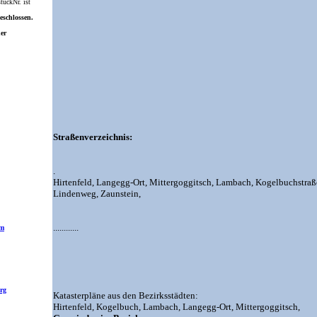
ückNr. ist
eschlossen.
ner
Straßenverzeichnis:
.
Hirtenfeld,
Langegg-Ort,
Mittergoggitsch,
Lambach,
Kogelbuchstraß
Lindenweg,
Zaunstein,
............
am
rg
Katasterpläne aus den Bezirksstädten:
Hirtenfeld,
Kogelbuch,
Lambach,
Langegg-Ort,
Mittergoggitsch,