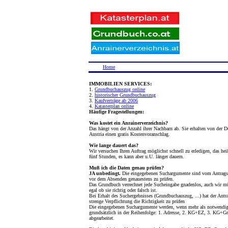
Home
IMMOBILIEN SERVICES:
1.
Grundbuchauszug online
2.
historischer Grundbuchauszug
3.
Kaufverträge ab 2006
4.
Katasterplan online
Häufige Fragestellungen:
Was kostet ein Anrainerverzeichnis?
Das hängt von der Anzahl ihrer Nachbarn ab. Sie erhalten von der D
Austria einen gratis Kostenvoranschlag.
Wie lange dauert das?
Wir versuchen Ihren Auftrag möglichst schnell zu erledigen, das hei
fünf Stunden, es kann aber u.U. länger dauern.
Muß ich die Daten genau prüfen?
JA unbedingt.
Die eingegebenen Suchargumente sind vom Antragst
vor dem Absenden genauestens zu prüfen.
Das Grundbuch verrechnet jede Sucheingabe gnadenlos, auch wir m
egal ob sie richtig oder falsch ist.
Bei Erhalt des Suchergebnisses (Grundbuchauszug, ...) hat der Antra
strenge Verpflichtung die Richtigkeit zu prüfen
Die eingegebenen Suchargumente werden, wenn mehr als notwendig
grundsätzlich in der Reihenfolge: 1. Adresse, 2. KG+EZ, 3. KG+Gr
abgearbeitet.