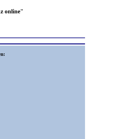
z online"
en: