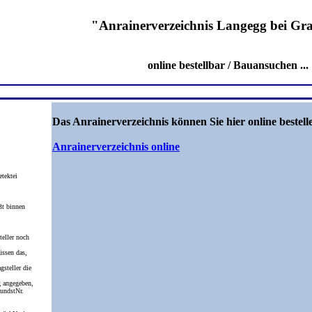
"Anrainerverzeichnis Langegg bei Gra
online bestellbar / Bauansuchen ...
Das Anrainerverzeichnis können Sie hier online bestell
Anrainerverzeichnis online
etektei
ßt binnen
eller noch
üssen das,
gsteller die
 angegeben,
undstNr.