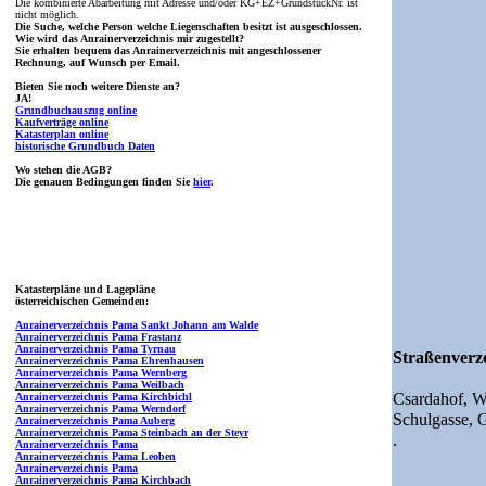
Die kombinierte Abarbeitung mit Adresse und/oder KG+EZ+GrundstückNr. ist
nicht möglich.
Die Suche, welche Person welche Liegenschaften besitzt ist ausgeschlossen.
Wie wird das Anrainerverzeichnis mir zugestellt?
Sie erhalten bequem das Anrainerverzeichnis mit angeschlossener
Rechnung, auf Wunsch per Email.
Bieten Sie noch weitere Dienste an?
JA!
Grundbuchauszug online
Kaufverträge online
Katasterplan online
historische Grundbuch Daten
Wo stehen die AGB?
Die genauen Bedingungen finden Sie
hier
.
Katasterpläne und Lagepläne
österreichischen Gemeinden:
Anrainerverzeichnis Pama Sankt Johann am Walde
Anrainerverzeichnis Pama Frastanz
Anrainerverzeichnis Pama Tyrnau
Straßenverze
Anrainerverzeichnis Pama Ehrenhausen
Anrainerverzeichnis Pama Wernberg
Anrainerverzeichnis Pama Weilbach
Csardahof,
W
Anrainerverzeichnis Pama Kirchbichl
Anrainerverzeichnis Pama Werndorf
Schulgasse,
G
Anrainerverzeichnis Pama Auberg
Anrainerverzeichnis Pama Steinbach an der Steyr
.
Anrainerverzeichnis Pama
Anrainerverzeichnis Pama Leoben
Anrainerverzeichnis Pama
Anrainerverzeichnis Pama Kirchbach