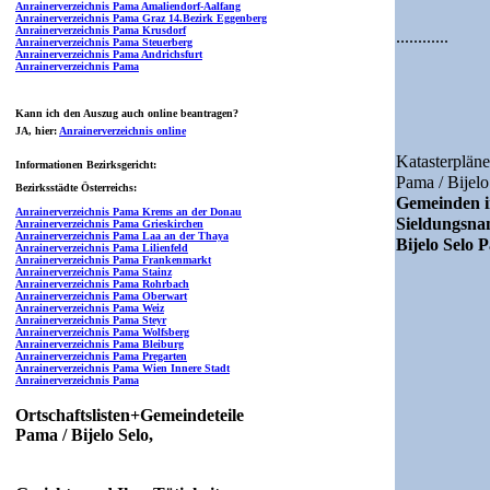
Anrainerverzeichnis Pama Amaliendorf-Aalfang
Anrainerverzeichnis Pama Graz 14.Bezirk Eggenberg
Anrainerverzeichnis Pama Krusdorf
............
Anrainerverzeichnis Pama Steuerberg
Anrainerverzeichnis Pama Andrichsfurt
Anrainerverzeichnis Pama
Kann ich den Auszug auch online beantragen?
JA
, hier:
Anrainerverzeichnis online
Katasterpläne
Informationen Bezirksgericht:
Pama / Bijelo
Bezirksstädte Österreichs:
Gemeinden i
Anrainerverzeichnis Pama Krems an der Donau
Sieldungsn
Anrainerverzeichnis Pama Grieskirchen
Anrainerverzeichnis Pama Laa an der Thaya
Bijelo Selo
Anrainerverzeichnis Pama Lilienfeld
Anrainerverzeichnis Pama Frankenmarkt
Anrainerverzeichnis Pama Stainz
Anrainerverzeichnis Pama Rohrbach
Anrainerverzeichnis Pama Oberwart
Anrainerverzeichnis Pama Weiz
Anrainerverzeichnis Pama Steyr
Anrainerverzeichnis Pama Wolfsberg
Anrainerverzeichnis Pama Bleiburg
Anrainerverzeichnis Pama Pregarten
Anrainerverzeichnis Pama Wien Innere Stadt
Anrainerverzeichnis Pama
Ortschaftslisten+Gemeindeteile
Pama / Bijelo Selo,