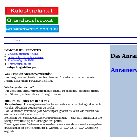
Home
IMMOBILIEN SERVICES:
1.
Grundbuchauszug online
Das Anrai
2.
historischer Grundbuchauszug
3.
Kaufverträge ab 2006
4.
Katasterplan online
Häufige Fragestellungen:
Anrainerv
Was kostet ein Anrainerverzeichnis?
Das hängt von der Anzahl ihrer Nachbarn ab. Sie erhalten von der Detektei
Austria einen gratis Kostenvoranschlag.
Wie lange dauert das?
Wir versuchen Ihren Auftrag möglichst schnell zu erledigen, das heißt binnen
fünf Stunden, es kann aber u.U. länger dauern.
Muß ich die Daten genau prüfen?
JA unbedingt.
Die eingegebenen Suchargumente sind vom Antragsteller noch
vor dem Absenden genauestens zu prüfen.
Das Grundbuch verrechnet jede Sucheingabe gnadenlos, auch wir müssen das,
egal ob sie richtig oder falsch ist.
Bei Erhalt des Suchergebnisses (Grundbuchauszug, ...) hat der Antragsteller die
strenge Verpflichtung die Richtigkeit zu prüfen
Die eingegebenen Suchargumente werden, wenn mehr als notwendig angegeben,
grundsätzlich in der Reihenfolge: 1. Adresse, 2. KG+EZ, 3. KG+GrundstNr.
abgearbeitet.