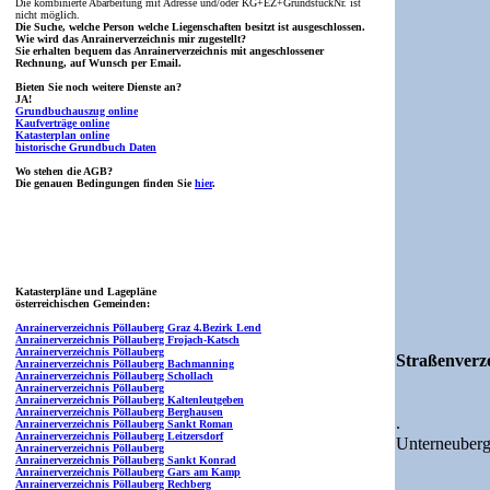
Die kombinierte Abarbeitung mit Adresse und/oder KG+EZ+GrundstückNr. ist
nicht möglich.
Die Suche, welche Person welche Liegenschaften besitzt ist ausgeschlossen.
Wie wird das Anrainerverzeichnis mir zugestellt?
Sie erhalten bequem das Anrainerverzeichnis mit angeschlossener
Rechnung, auf Wunsch per Email.
Bieten Sie noch weitere Dienste an?
JA!
Grundbuchauszug online
Kaufverträge online
Katasterplan online
historische Grundbuch Daten
Wo stehen die AGB?
Die genauen Bedingungen finden Sie
hier
.
Katasterpläne und Lagepläne
österreichischen Gemeinden:
Anrainerverzeichnis Pöllauberg Graz 4.Bezirk Lend
Anrainerverzeichnis Pöllauberg Frojach-Katsch
Anrainerverzeichnis Pöllauberg
Straßenverze
Anrainerverzeichnis Pöllauberg Bachmanning
Anrainerverzeichnis Pöllauberg Schollach
Anrainerverzeichnis Pöllauberg
Anrainerverzeichnis Pöllauberg Kaltenleutgeben
Anrainerverzeichnis Pöllauberg Berghausen
.
Anrainerverzeichnis Pöllauberg Sankt Roman
Anrainerverzeichnis Pöllauberg Leitzersdorf
Unterneuber
Anrainerverzeichnis Pöllauberg
Anrainerverzeichnis Pöllauberg Sankt Konrad
Anrainerverzeichnis Pöllauberg Gars am Kamp
Anrainerverzeichnis Pöllauberg Rechberg