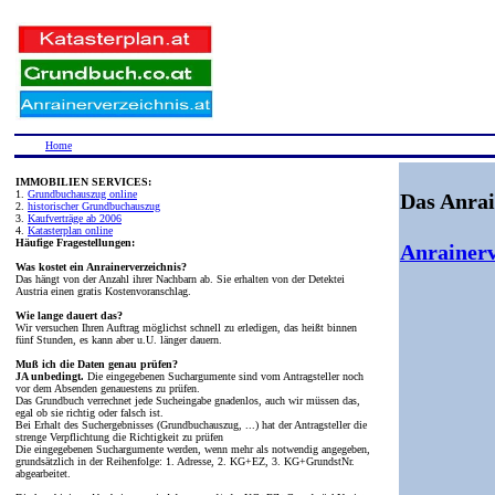
Home
IMMOBILIEN SERVICES:
1.
Grundbuchauszug online
Das Anrai
2.
historischer Grundbuchauszug
3.
Kaufverträge ab 2006
4.
Katasterplan online
Häufige Fragestellungen:
Anrainerv
Was kostet ein Anrainerverzeichnis?
Das hängt von der Anzahl ihrer Nachbarn ab. Sie erhalten von der Detektei
Austria einen gratis Kostenvoranschlag.
Wie lange dauert das?
Wir versuchen Ihren Auftrag möglichst schnell zu erledigen, das heißt binnen
fünf Stunden, es kann aber u.U. länger dauern.
Muß ich die Daten genau prüfen?
JA unbedingt.
Die eingegebenen Suchargumente sind vom Antragsteller noch
vor dem Absenden genauestens zu prüfen.
Das Grundbuch verrechnet jede Sucheingabe gnadenlos, auch wir müssen das,
egal ob sie richtig oder falsch ist.
Bei Erhalt des Suchergebnisses (Grundbuchauszug, ...) hat der Antragsteller die
strenge Verpflichtung die Richtigkeit zu prüfen
Die eingegebenen Suchargumente werden, wenn mehr als notwendig angegeben,
grundsätzlich in der Reihenfolge: 1. Adresse, 2. KG+EZ, 3. KG+GrundstNr.
abgearbeitet.