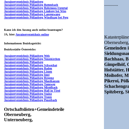
Anrainerverzeichnis Pöllauberg
............
Anrainerverzeichnis Pöllauberg Rottenbach
Anrainerverzeichnis Pöllauberg Rohrmoos-Untertal
Anrainerverzeichnis Pöllauberg Limberg bei Wies
Anrainerverzeichnis Pöllauberg Langenwang
Anrainerverzeichnis Pöllauberg Windhaag bei Perg
Kann ich den Auszug auch online beantragen?
JA
, hier:
Anrainerverzeichnis online
Katasterpläne
Oberneuberg
Informationen Bezirksgericht:
Gemeinden i
Bezirksstädte Österreichs:
Sieldungsn
Anrainerverzeichnis Pöllauberg Wels
Bachhaas, Br
Anrainerverzeichnis Pöllauberg Neunkirchen
Anrainerverzeichnis Pöllauberg
Gimpelhöf, G
Anrainerverzeichnis Pöllauberg Schwechat
Anrainerverzeichnis Pöllauberg Baden
Hofstätter, 
Anrainerverzeichnis Pöllauberg Liezen
Moihofer, Mu
Anrainerverzeichnis Pöllauberg Imst
Anrainerverzeichnis Pöllauberg Bregenz
Pikeroi, Pöl
Anrainerverzeichnis Pöllauberg Mauthausen
Anrainerverzeichnis Pöllauberg Tamsweg
Schachengrab
Anrainerverzeichnis Pöllauberg Mistelbach
Anrainerverzeichnis Pöllauberg Hall in Tirol
Spitzberg, S
Anrainerverzeichnis Pöllauberg Stainz
Anrainerverzeichnis Pöllauberg Traun
Anrainerverzeichnis Pöllauberg Peuerbach
Ortschaftslisten+Gemeindeteile
Oberneuberg,
Unterneuberg,