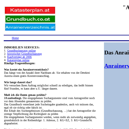
"A
Home
IMMOBILIEN SERVICES:
1.
Grundbuchauszug online
Das Anrai
2.
historischer Grundbuchauszug
3.
Kaufverträge ab 2006
4.
Katasterplan online
Häufige Fragestellungen:
Anrainerv
Was kostet ein Anrainerverzeichnis?
Das hängt von der Anzahl ihrer Nachbarn ab. Sie erhalten von der Detektei
Austria einen gratis Kostenvoranschlag.
Wie lange dauert das?
Wir versuchen Ihren Auftrag möglichst schnell zu erledigen, das heißt binnen
fünf Stunden, es kann aber u.U. länger dauern.
Muß ich die Daten genau prüfen?
JA unbedingt.
Die eingegebenen Suchargumente sind vom Antragsteller noch
vor dem Absenden genauestens zu prüfen.
Das Grundbuch verrechnet jede Sucheingabe gnadenlos, auch wir müssen das,
egal ob sie richtig oder falsch ist.
Bei Erhalt des Suchergebnisses (Grundbuchauszug, ...) hat der Antragsteller die
strenge Verpflichtung die Richtigkeit zu prüfen
Die eingegebenen Suchargumente werden, wenn mehr als notwendig angegeben,
grundsätzlich in der Reihenfolge: 1. Adresse, 2. KG+EZ, 3. KG+GrundstNr.
abgearbeitet.