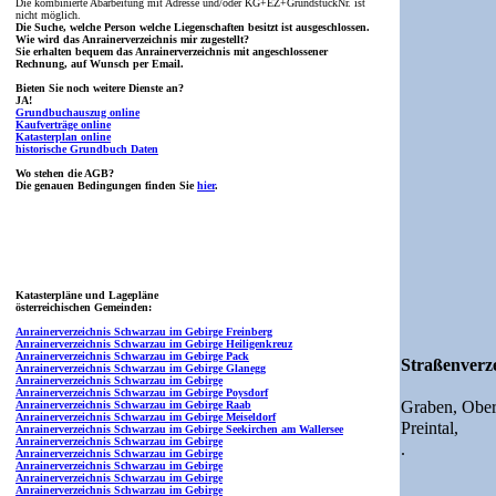
Die kombinierte Abarbeitung mit Adresse und/oder KG+EZ+GrundstückNr. ist
nicht möglich.
Die Suche, welche Person welche Liegenschaften besitzt ist ausgeschlossen.
Wie wird das Anrainerverzeichnis mir zugestellt?
Sie erhalten bequem das Anrainerverzeichnis mit angeschlossener
Rechnung, auf Wunsch per Email.
Bieten Sie noch weitere Dienste an?
JA!
Grundbuchauszug online
Kaufverträge online
Katasterplan online
historische Grundbuch Daten
Wo stehen die AGB?
Die genauen Bedingungen finden Sie
hier
.
Katasterpläne und Lagepläne
österreichischen Gemeinden:
Anrainerverzeichnis Schwarzau im Gebirge Freinberg
Anrainerverzeichnis Schwarzau im Gebirge Heiligenkreuz
Anrainerverzeichnis Schwarzau im Gebirge Pack
Straßenverze
Anrainerverzeichnis Schwarzau im Gebirge Glanegg
Anrainerverzeichnis Schwarzau im Gebirge
Anrainerverzeichnis Schwarzau im Gebirge Poysdorf
Graben,
Ober
Anrainerverzeichnis Schwarzau im Gebirge Raab
Anrainerverzeichnis Schwarzau im Gebirge Meiseldorf
Preintal,
Anrainerverzeichnis Schwarzau im Gebirge Seekirchen am Wallersee
Anrainerverzeichnis Schwarzau im Gebirge
.
Anrainerverzeichnis Schwarzau im Gebirge
Anrainerverzeichnis Schwarzau im Gebirge
Anrainerverzeichnis Schwarzau im Gebirge
Anrainerverzeichnis Schwarzau im Gebirge