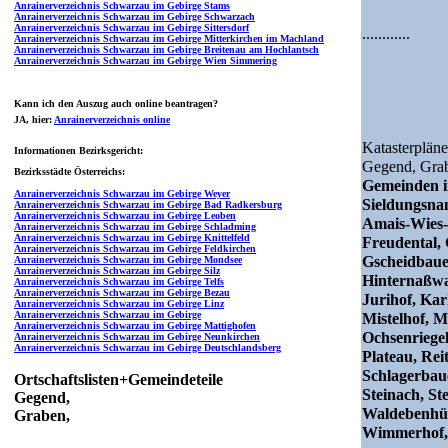
Anrainerverzeichnis Schwarzau im Gebirge Stams
Anrainerverzeichnis Schwarzau im Gebirge Schwarzach
Anrainerverzeichnis Schwarzau im Gebirge Sittersdorf
............
Anrainerverzeichnis Schwarzau im Gebirge Mitterkirchen im Machland
Anrainerverzeichnis Schwarzau im Gebirge Breitenau am Hochlantsch
Anrainerverzeichnis Schwarzau im Gebirge Wien Simmering
Kann ich den Auszug auch online beantragen?
JA
, hier:
Anrainerverzeichnis online
Katasterpläne
Informationen Bezirksgericht:
Gegend,
Gra
Bezirksstädte Österreichs:
Gemeinden i
Anrainerverzeichnis Schwarzau im Gebirge Weyer
Sieldungsn
Anrainerverzeichnis Schwarzau im Gebirge Bad Radkersburg
Anrainerverzeichnis Schwarzau im Gebirge Leoben
Amais-Wies-H
Anrainerverzeichnis Schwarzau im Gebirge Schladming
Anrainerverzeichnis Schwarzau im Gebirge Knittelfeld
Freudental,
Anrainerverzeichnis Schwarzau im Gebirge Feldkirchen
Gscheidbaue
Anrainerverzeichnis Schwarzau im Gebirge Mondsee
Anrainerverzeichnis Schwarzau im Gebirge Silz
Hinternaßwal
Anrainerverzeichnis Schwarzau im Gebirge Telfs
Anrainerverzeichnis Schwarzau im Gebirge Bezau
Jurihof, Kar
Anrainerverzeichnis Schwarzau im Gebirge Linz
Anrainerverzeichnis Schwarzau im Gebirge
Mistelhof, M
Anrainerverzeichnis Schwarzau im Gebirge Mattighofen
Ochsenriegel
Anrainerverzeichnis Schwarzau im Gebirge Neunkirchen
Anrainerverzeichnis Schwarzau im Gebirge Deutschlandsberg
Plateau, Rei
Schlagerbaue
Ortschaftslisten+Gemeindeteile
Steinach, St
Gegend,
Waldebenhüt
Graben,
Wimmerhof,