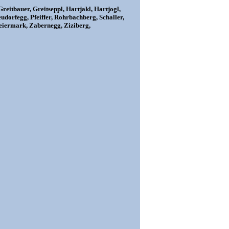
reitbauer, Greitseppl, Hartjakl, Hartjogl,
udorfegg, Pfeiffer, Rohrbachberg, Schaller,
teiermark, Zabernegg, Ziziberg,