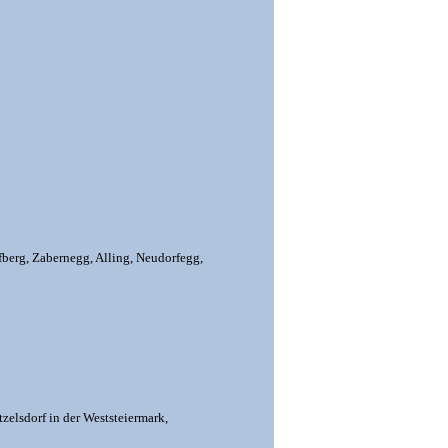
fberg,
Zabernegg,
Alling,
Neudorfegg,
zelsdorf in der Weststeiermark,