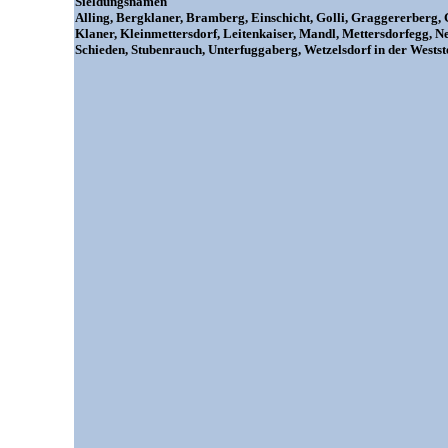
Sieldungsnamen
Alling, Bergklaner, Bramberg, Einschicht, Golli, Graggererberg, G
Klaner, Kleinmettersdorf, Leitenkaiser, Mandl, Mettersdorfegg, Ne
Schieden, Stubenrauch, Unterfuggaberg, Wetzelsdorf in der Wests