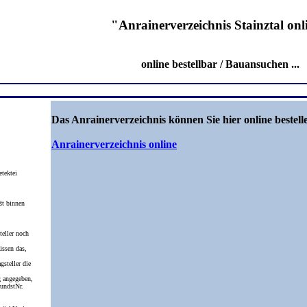
"Anrainerverzeichnis Stainztal onl
online bestellbar / Bauansuchen ...
Das Anrainerverzeichnis können Sie hier online bestell
Anrainerverzeichnis online
etektei
ßt binnen
eller noch
üssen das,
gsteller die
 angegeben,
undstNr.