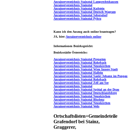
Anrainerverzeichnis Stainztal Lamprechtshausen
Anrainerverzeichnis Stainztal
Anrainerverzeichnis Stainztal Kufstein
Anrainerverzeichnis Stainztal Deutsch-Wagram
Anrainerverzeichnis Stainztal Sebersdorf
Anrainerverzeichnis Stainztal Pyhra
Kann ich den Auszug auch online beantragen?
JA
, hier:
Anrainerverzeichnis online
Informationen Bezirksgericht:
Bezirksstädte Österreichs:
Anrainerverzeichnis Stainztal Pregarten
Anrainerverzeichnis Stainztal Rohrbach
Anrainerverzeichnis Stainztal Neunkirchen
Anrainerverzeichnis Stainztal Wien Innere Stadt
Anrainerverzeichnis Stainztal Hallein
Anrainerverzeichnis Stainztal Sankt Johann im Pongau
Anrainerverzeichnis Stainztal Rohrbach
Anrainerverzeichnis Stainztal Zell am See
Anrainerverzeichnis Stainztal
Anrainerverzeichnis Stainztal Spittal an der Drau
Anrainerverzeichnis Stainztal Deutschlandsberg
Anrainerverzeichnis Stainztal Neunkirchen
Anrainerverzeichnis Stainztal Bludenz
Anrainerverzeichnis Stainztal Neunkirchen
Anrainerverzeichnis Stainztal Wels
Ortschaftslisten+Gemeindeteile
Grafendorf bei Stainz,
Graggerer,