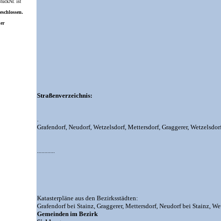
ückNr. ist
eschlossen.
ner
Straßenverzeichnis:
.
Grafendorf,
Neudorf,
Wetzelsdorf,
Mettersdorf,
Graggerer,
Wetzelsdor
............
Katasterpläne aus den Bezirksstädten:
Grafendorf bei Stainz,
Graggerer,
Mettersdorf,
Neudorf bei Stainz,
Wet
Gemeinden im Bezirk