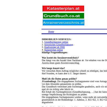
Home
IMMOBILIEN SERVICES:
1.
Grundbuchauszug online
2.
historischer Grundbuchauszug
3.
Kaufverträge ab 2006
4.
Katasterplan online
Häufige Fragestellungen:
Was kostet ein Anrainerverzeichnis?
Das hängt von der Anzahl ihrer Nachbarn ab. Sie erhalten von der D
Austria einen gratis Kostenvoranschlag.
Wie lange dauert das?
Wir versuchen Ihren Auftrag möglichst schnell zu erledigen, das hei
fünf Stunden, es kann aber u.U. länger dauern.
Muß ich die Daten genau prüfen?
JA unbedingt.
Die eingegebenen Suchargumente sind vom Antragst
vor dem Absenden genauestens zu prüfen.
Das Grundbuch verrechnet jede Sucheingabe gnadenlos, auch wir m
egal ob sie richtig oder falsch ist.
Bei Erhalt des Suchergebnisses (Grundbuchauszug, ...) hat der Antra
strenge Verpflichtung die Richtigkeit zu prüfen
Die eingegebenen Suchargumente werden, wenn mehr als notwendig
grundsätzlich in der Reihenfolge: 1. Adresse, 2. KG+EZ, 3. KG+Gr
abgearbeitet.