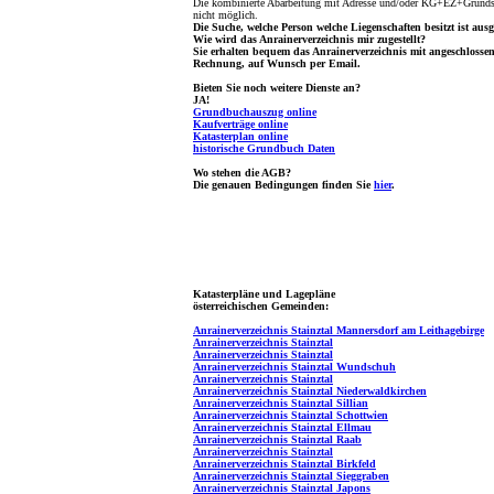
Die kombinierte Abarbeitung mit Adresse und/oder KG+EZ+Grundst
nicht möglich.
Die Suche, welche Person welche Liegenschaften besitzt ist ausg
Wie wird das Anrainerverzeichnis mir zugestellt?
Sie erhalten bequem das Anrainerverzeichnis mit angeschlosse
Rechnung, auf Wunsch per Email.
Bieten Sie noch weitere Dienste an?
JA!
Grundbuchauszug online
Kaufverträge online
Katasterplan online
historische Grundbuch Daten
Wo stehen die AGB?
Die genauen Bedingungen finden Sie
hier
.
Katasterpläne und Lagepläne
österreichischen Gemeinden:
Anrainerverzeichnis Stainztal Mannersdorf am Leithagebirge
Anrainerverzeichnis Stainztal
Anrainerverzeichnis Stainztal
Anrainerverzeichnis Stainztal Wundschuh
Anrainerverzeichnis Stainztal
Anrainerverzeichnis Stainztal Niederwaldkirchen
Anrainerverzeichnis Stainztal Sillian
Anrainerverzeichnis Stainztal Schottwien
Anrainerverzeichnis Stainztal Ellmau
Anrainerverzeichnis Stainztal Raab
Anrainerverzeichnis Stainztal
Anrainerverzeichnis Stainztal Birkfeld
Anrainerverzeichnis Stainztal Sieggraben
Anrainerverzeichnis Stainztal Japons