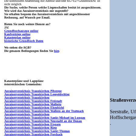
Die kombinierte Abarbeitung mit Adresse und/oder KG+EZ+GrundstückNr. ist
nicht möglich.
Die Suche, welche Person welche Liegenschaften besitzt ist ausgeschlossen.
Wie wird das Anrainerverzeichnis mir zugestellt?
Sie erhalten bequem das Anrainerverzeichnis mit angeschlossener
Rechnung, auf Wunsch per Email.
Bieten Sie noch weitere Dienste an?
JA!
Grundbuchauszug online
Kaufverträge online
Katasterplan online
historische Grundbuch Daten
Wo stehen die AGB?
Die genauen Bedingungen finden Sie
hier
.
Katasterpläne und Lagepläne
österreichischen Gemeinden:
Anrainerverzeichnis Traunkirchen Piberegg
Anrainerverzeichnis Traunkirchen Leopoldschlag
Anrainerverzeichnis Traunkirchen
Straßenverze
Anrainerverzeichnis Traunkirchen Freistadt
Anrainerverzeichnis Traunkirchen Mallnitz
Anrainerverzeichnis Traunkirchen Ehenbichl
Seestraße,
Uf
Anrainerverzeichnis Traunkirchen Wallern an der Trattnach
Anrainerverzeichnis Traunkirchen
Hoffischerga
Anrainerverzeichnis Traunkirchen Sankt Michael im Lungau
Anrainerverzeichnis Traunkirchen Neustadtl an der Donau
.
Anrainerverzeichnis Traunkirchen Eisgarn
Anrainerverzeichnis Traunkirchen Rietz
Anrainerverzeichnis Traunkirchen Sankt Thomas
Anrainerverzeichnis Traunkirchen Forchach