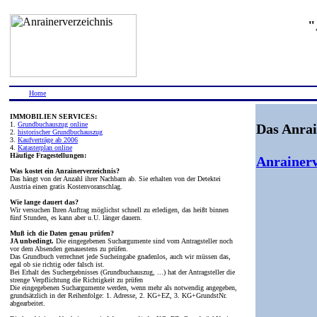
"
Home
IMMOBILIEN SERVICES:
1.
Grundbuchauszug online
Das Anrai
2.
historischer Grundbuchauszug
3.
Kaufverträge ab 2006
4.
Katasterplan online
Häufige Fragestellungen:
Anrainerv
Was kostet ein Anrainerverzeichnis?
Das hängt von der Anzahl ihrer Nachbarn ab. Sie erhalten von der Detektei
Austria einen gratis Kostenvoranschlag.
Wie lange dauert das?
Wir versuchen Ihren Auftrag möglichst schnell zu erledigen, das heißt binnen
fünf Stunden, es kann aber u.U. länger dauern.
Muß ich die Daten genau prüfen?
JA unbedingt.
Die eingegebenen Suchargumente sind vom Antragsteller noch
vor dem Absenden genauestens zu prüfen.
Das Grundbuch verrechnet jede Sucheingabe gnadenlos, auch wir müssen das,
egal ob sie richtig oder falsch ist.
Bei Erhalt des Suchergebnisses (Grundbuchauszug, ...) hat der Antragsteller die
strenge Verpflichtung die Richtigkeit zu prüfen
Die eingegebenen Suchargumente werden, wenn mehr als notwendig angegeben,
grundsätzlich in der Reihenfolge: 1. Adresse, 2. KG+EZ, 3. KG+GrundstNr.
abgearbeitet.