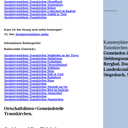
Anrainerverzeichnis Traunkirchen Obertilliach
Anrainerverzeichnis Traunkirchen Vordernberg
Anrainerverzeichnis Traunkirchen Kittsee
............
Anrainerverzeichnis Traunkirchen Leitersdorf im Raabtal
Anrainerverzeichnis Traunkirchen Seefeld in Tirol
Anrainerverzeichnis Traunkirchen
Kann ich den Auszug auch online beantragen?
JA
, hier:
Anrainerverzeichnis online
Katasterpläne
Informationen Bezirksgericht:
Traunkirchen
Bezirksstädte Österreichs:
Gemeinden i
Anrainerverzeichnis Traunkirchen Waidhofen an der Thaya
Sieldungsn
Anrainerverzeichnis Traunkirchen Hollabrunn
Anrainerverzeichnis Traunkirchen Frohnleiten
Berghof, Dor
Anrainerverzeichnis Traunkirchen Oberpullendorf
Anrainerverzeichnis Traunkirchen Wolfsberg
Landeskrank
Anrainerverzeichnis Traunkirchen Horn
Siegesbach, 
Anrainerverzeichnis Traunkirchen Hall in Tirol
Anrainerverzeichnis Traunkirchen Rattenberg
Anrainerverzeichnis Traunkirchen Haag
Anrainerverzeichnis Traunkirchen
Anrainerverzeichnis Traunkirchen Neusiedl am See
Anrainerverzeichnis Traunkirchen Ried im Innkreis
Anrainerverzeichnis Traunkirchen Jennersdorf
Anrainerverzeichnis Traunkirchen
Anrainerverzeichnis Traunkirchen Neunkirchen
Ortschaftslisten+Gemeindeteile
Traunkirchen,