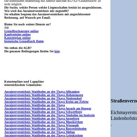
Die kombinierte Abarbeitung mit Adresse und/oder KG+EZ+GrundstückNr. ist
nicht möglich.
Die Suche, welche Person welche Liegenschaften besitzt ist ausgeschlossen.
Wie wird das Anrainerverzeichnis mir zugestellt?
Sie erhalten bequem das Anrainerverzeichnis mit angeschlossener
Rechnung, auf Wunsch per Email.
Bieten Sie noch weitere Dienste an?
JA!
Grundbuchauszug online
Kaufverträge online
Katasterplan online
historische Grundbuch Daten
Wo stehen die AGB?
Die genauen Bedingungen finden Sie
hier
.
Katasterpläne und Lagepläne
österreichischen Gemeinden:
Anrainerverzeichnis Waidhofen an der Thaya Allhaming
Anrainerverzeichnis Waidhofen an der Thaya Hohentauern
Anrainerverzeichnis Waidhofen an der Thaya Niederndorf
Straßenverze
Anrainerverzeichnis Waidhofen an der Thaya Kulm am Zirbitz
Anrainerverzeichnis Waidhofen an der Thaya
Anrainerverzeichnis Waidhofen an der Thaya Aurach am Hongar
Eichmayerstr
Anrainerverzeichnis Waidhofen an der Thaya Schwertberg
Anrainerverzeichnis Waidhofen an der Thaya Neuhofen im Innkreis
Lindenhofstr
Anrainerverzeichnis Waidhofen an der Thaya Angerberg
Anrainerverzeichnis Waidhofen an der Thaya Mooskirchen
.
Anrainerverzeichnis Waidhofen an der Thaya Wiesmath
Anrainerverzeichnis Waidhofen an der Thaya Ruprechtshofen
Anrainerverzeichnis Waidhofen an der Thaya Mellau
Anrainerverzeichnis Waidhofen an der Thaya Grieskirchen