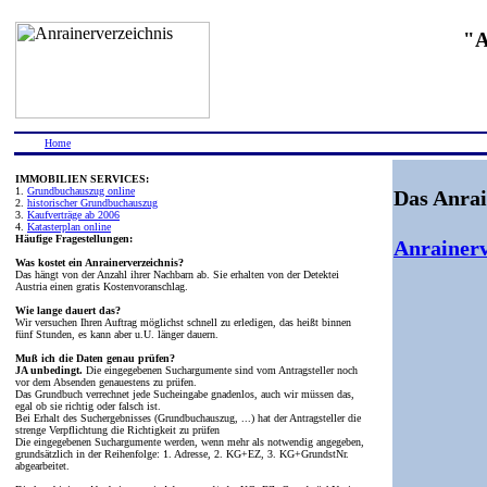
"A
Home
IMMOBILIEN SERVICES:
1.
Grundbuchauszug online
Das Anrai
2.
historischer Grundbuchauszug
3.
Kaufverträge ab 2006
4.
Katasterplan online
Häufige Fragestellungen:
Anrainerv
Was kostet ein Anrainerverzeichnis?
Das hängt von der Anzahl ihrer Nachbarn ab. Sie erhalten von der Detektei
Austria einen gratis Kostenvoranschlag.
Wie lange dauert das?
Wir versuchen Ihren Auftrag möglichst schnell zu erledigen, das heißt binnen
fünf Stunden, es kann aber u.U. länger dauern.
Muß ich die Daten genau prüfen?
JA unbedingt.
Die eingegebenen Suchargumente sind vom Antragsteller noch
vor dem Absenden genauestens zu prüfen.
Das Grundbuch verrechnet jede Sucheingabe gnadenlos, auch wir müssen das,
egal ob sie richtig oder falsch ist.
Bei Erhalt des Suchergebnisses (Grundbuchauszug, ...) hat der Antragsteller die
strenge Verpflichtung die Richtigkeit zu prüfen
Die eingegebenen Suchargumente werden, wenn mehr als notwendig angegeben,
grundsätzlich in der Reihenfolge: 1. Adresse, 2. KG+EZ, 3. KG+GrundstNr.
abgearbeitet.