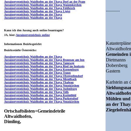
Anrainerverzeichnis Waidhofen an der Thaya Dorf an der Pram
Anrainerverzeichnis Waidhofen an der Thaya Waizenkirchen
Anrainerverzeichnis Waidhofen an der Thaya Feldkirch
............
Anrainerverzeichnis Waidhofen an der Thaya Ligist
Anrainerverzeichnis Waidhofen an der Thaya
Anrainerverzeichnis Waidhofen an der Thaya
Kann ich den Auszug auch online beantragen?
JA
, hier:
Anrainerverzeichnis online
Katasterpläne
Informationen Bezirksgericht:
Altwaidhofe
Bezirksstädte Österreichs:
Gemeinden i
Anrainerverzeichnis Waidhofen an der Thaya
Dietmanns
Anrainerverzeichnis Waidhofen an der Thaya Braunau am Inn
Anrainerverzeichnis Waidhofen an der Thaya Tamsweg
Dobersberg
Anrainerverzeichnis Waidhofen an der Thaya Ried im Innkreis
Anrainerverzeichnis Waidhofen an der Thaya Korneuburg
Gastern
Anrainerverzeichnis Waidhofen an der Thaya Traun
Anrainerverzeichnis Waidhofen an der Thaya Oberpullendorf
Anrainerverzeichnis Waidhofen an der Thaya Mistelbach
Karlstein an 
Anrainerverzeichnis Waidhofen an der Thaya Thalgau
Anrainerverzeichnis Waidhofen an der Thaya Neunkirchen
Sieldungsn
Anrainerverzeichnis Waidhofen an der Thaya Judenburg
Anrainerverzeichnis Waidhofen an der Thaya Telfs
Altwaidhofen
Anrainerverzeichnis Waidhofen an der Thaya Knittelfeld
Mühlen und H
Anrainerverzeichnis Waidhofen an der Thaya Purkersdorf
Anrainerverzeichnis Waidhofen an der Thaya Neunkirchen
an der Thaya
Ziegelofenhä
Ortschaftslisten+Gemeindeteile
Altwaidhofen,
Dimling,