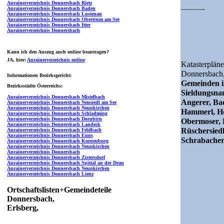
Anrainerverzeichnis Donnersbach Rietz
............
Anrainerverzeichnis Donnersbach Baden
Anrainerverzeichnis Donnersbach Lustenau
Anrainerverzeichnis Donnersbach Obertrum am See
Anrainerverzeichnis Donnersbach Itter
Anrainerverzeichnis Donnersbach
Kann ich den Auszug auch online beantragen?
JA
, hier:
Anrainerverzeichnis online
Katasterpläne
Donnersbach
Informationen Bezirksgericht:
Gemeinden i
Bezirksstädte Österreichs:
Sieldungsn
Anrainerverzeichnis Donnersbach Mistelbach
Angerer, Ba
Anrainerverzeichnis Donnersbach Neusiedl am See
Anrainerverzeichnis Donnersbach Neunkirchen
Hammerl, Ho
Anrainerverzeichnis Donnersbach Schladming
Anrainerverzeichnis Donnersbach Dornbirn
Obermoser, P
Anrainerverzeichnis Donnersbach Landeck
Rüschersiedl
Anrainerverzeichnis Donnersbach Feldbach
Anrainerverzeichnis Donnersbach Enns
Schrabacherh
Anrainerverzeichnis Donnersbach Korneuburg
Anrainerverzeichnis Donnersbach Neunkirchen
Anrainerverzeichnis Donnersbach
Anrainerverzeichnis Donnersbach Zistersdorf
Anrainerverzeichnis Donnersbach Spittal an der Drau
Anrainerverzeichnis Donnersbach Neunkirchen
Anrainerverzeichnis Donnersbach Lienz
Ortschaftslisten+Gemeindeteile
Donnersbach,
Erlsberg,