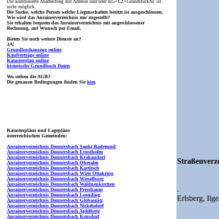
Die kombinierte Abarbeitung mit Adresse und/oder KG+EZ+GrundstückNr. ist
nicht möglich.
Die Suche, welche Person welche Liegenschaften besitzt ist ausgeschlossen.
Wie wird das Anrainerverzeichnis mir zugestellt?
Sie erhalten bequem das Anrainerverzeichnis mit angeschlossener
Rechnung, auf Wunsch per Email.
Bieten Sie noch weitere Dienste an?
JA!
Grundbuchauszug online
Kaufverträge online
Katasterplan online
historische Grundbuch Daten
Wo stehen die AGB?
Die genauen Bedingungen finden Sie
hier
.
Katasterpläne und Lagepläne
österreichischen Gemeinden:
Anrainerverzeichnis Donnersbach Sankt Radegund
Anrainerverzeichnis Donnersbach Ernsthofen
Anrainerverzeichnis Donnersbach Krakaudorf
Straßenverze
Anrainerverzeichnis Donnersbach Oberalm
Anrainerverzeichnis Donnersbach Kartitsch
Anrainerverzeichnis Donnersbach Wien Ottakring
Anrainerverzeichnis Donnersbach Wieselburg
Anrainerverzeichnis Donnersbach Waldneukirchen
.
Anrainerverzeichnis Donnersbach Pressbaum
Anrainerverzeichnis Donnersbach Leonding
Erlsberg,
Ilg
Anrainerverzeichnis Donnersbach Globasnitz
Anrainerverzeichnis Donnersbach Nickelsdorf
Anrainerverzeichnis Donnersbach Apfelberg
Anrainerverzeichnis Donnersbach Krusdorf