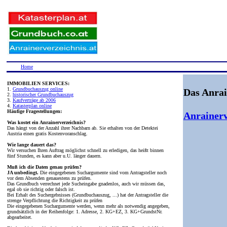
Home
IMMOBILIEN SERVICES:
1.
Grundbuchauszug online
Das Anrai
2.
historischer Grundbuchauszug
3.
Kaufverträge ab 2006
4.
Katasterplan online
Häufige Fragestellungen:
Anrainerv
Was kostet ein Anrainerverzeichnis?
Das hängt von der Anzahl ihrer Nachbarn ab. Sie erhalten von der Detektei
Austria einen gratis Kostenvoranschlag.
Wie lange dauert das?
Wir versuchen Ihren Auftrag möglichst schnell zu erledigen, das heißt binnen
fünf Stunden, es kann aber u.U. länger dauern.
Muß ich die Daten genau prüfen?
JA unbedingt.
Die eingegebenen Suchargumente sind vom Antragsteller noch
vor dem Absenden genauestens zu prüfen.
Das Grundbuch verrechnet jede Sucheingabe gnadenlos, auch wir müssen das,
egal ob sie richtig oder falsch ist.
Bei Erhalt des Suchergebnisses (Grundbuchauszug, ...) hat der Antragsteller die
strenge Verpflichtung die Richtigkeit zu prüfen
Die eingegebenen Suchargumente werden, wenn mehr als notwendig angegeben,
grundsätzlich in der Reihenfolge: 1. Adresse, 2. KG+EZ, 3. KG+GrundstNr.
abgearbeitet.