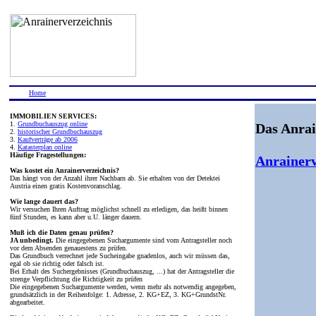
Home
IMMOBILIEN SERVICES:
1.
Grundbuchauszug online
Das Anrai
2.
historischer Grundbuchauszug
3.
Kaufverträge ab 2006
4.
Katasterplan online
Häufige Fragestellungen:
Anrainerv
Was kostet ein Anrainerverzeichnis?
Das hängt von der Anzahl ihrer Nachbarn ab. Sie erhalten von der Detektei
Austria einen gratis Kostenvoranschlag.
Wie lange dauert das?
Wir versuchen Ihren Auftrag möglichst schnell zu erledigen, das heißt binnen
fünf Stunden, es kann aber u.U. länger dauern.
Muß ich die Daten genau prüfen?
JA unbedingt.
Die eingegebenen Suchargumente sind vom Antragsteller noch
vor dem Absenden genauestens zu prüfen.
Das Grundbuch verrechnet jede Sucheingabe gnadenlos, auch wir müssen das,
egal ob sie richtig oder falsch ist.
Bei Erhalt des Suchergebnisses (Grundbuchauszug, ...) hat der Antragsteller die
strenge Verpflichtung die Richtigkeit zu prüfen
Die eingegebenen Suchargumente werden, wenn mehr als notwendig angegeben,
grundsätzlich in der Reihenfolge: 1. Adresse, 2. KG+EZ, 3. KG+GrundstNr.
abgearbeitet.