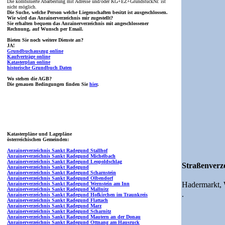
Die kombinierte Abarbeitung mit Adresse und/oder KG+EZ+GrundstückNr. ist
nicht möglich.
Die Suche, welche Person welche Liegenschaften besitzt ist ausgeschlossen.
Wie wird das Anrainerverzeichnis mir zugestellt?
Sie erhalten bequem das Anrainerverzeichnis mit angeschlossener
Rechnung, auf Wunsch per Email.
Bieten Sie noch weitere Dienste an?
JA!
Grundbuchauszug online
Kaufverträge online
Katasterplan online
historische Grundbuch Daten
Wo stehen die AGB?
Die genauen Bedingungen finden Sie
hier
.
Katasterpläne und Lagepläne
österreichischen Gemeinden:
Anrainerverzeichnis Sankt Radegund Stallhof
Anrainerverzeichnis Sankt Radegund Michelbach
Anrainerverzeichnis Sankt Radegund Leopoldschlag
Straßenverze
Anrainerverzeichnis Sankt Radegund
Anrainerverzeichnis Sankt Radegund Scharnstein
Anrainerverzeichnis Sankt Radegund Olbendorf
Hadermarkt,
Anrainerverzeichnis Sankt Radegund Wernstein am Inn
Anrainerverzeichnis Sankt Radegund Mallnitz
.
Anrainerverzeichnis Sankt Radegund Hofkirchen im Traunkreis
Anrainerverzeichnis Sankt Radegund Flattach
Anrainerverzeichnis Sankt Radegund Marz
Anrainerverzeichnis Sankt Radegund Scharnitz
Anrainerverzeichnis Sankt Radegund Mautern an der Donau
Anrainerverzeichnis Sankt Radegund Ottnang am Hausruck