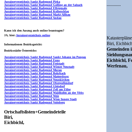
Anrainerverzeichnis Sankt Radegund Pirka
............
Anrainerverzeichnis Sankt Radegund Golling an der Salzach
Anrainerverzeichnis Sankt Radegund Elbigenalp
Anrainerverzeichnis Sankt Radegund Kollerschlag
Anrainerverzeichnis Sankt Radegund Markt Allhau
Anrainerverzeichnis Sankt Radegund Andau
Kann ich den Auszug auch online beantragen?
JA
, hier:
Anrainerverzeichnis online
Katasterpläne
Biri,
Eichbic
Informationen Bezirksgericht:
Gemeinden i
Bezirksstädte Österreichs:
Sieldungsn
Anrainerverzeichnis Sankt Radegund Sankt Johann im Pongau
Eichbichl, 
Anrainerverzeichnis Sankt Radegund Enns
Anrainerverzeichnis Sankt Radegund Freistadt
Werfenau,
Anrainerverzeichnis Sankt Radegund Wiener Neustadt
Anrainerverzeichnis Sankt Radegund Murau
Anrainerverzeichnis Sankt Radegund Rohrbach
Anrainerverzeichnis Sankt Radegund Mattersburg
Anrainerverzeichnis Sankt Radegund Neunkirchen
Anrainerverzeichnis Sankt Radegund Oberpullendorf
Anrainerverzeichnis Sankt Radegund Gleisdorf
Anrainerverzeichnis Sankt Radegund Zell am Ziller
Anrainerverzeichnis Sankt Radegund Waidhofen an der Ybbs
Anrainerverzeichnis Sankt Radegund Weiz
Anrainerverzeichnis Sankt Radegund Wien Innere Stadt
Anrainerverzeichnis Sankt Radegund Voitsberg
Ortschaftslisten+Gemeindeteile
Biri,
Eichbichl,