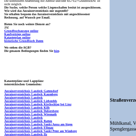
Die kombinierte Abarbeitung mit Adresse und/oder KG+EZ+GrundstückNr. ist
nicht möglich.
Die Suche, welche Person welche Liegenschaften besitzt ist ausgeschlossen.
Wie wird das Anrainerverzeichnis mir zugestellt?
Sie erhalten bequem das Anrainerverzeichnis mit angeschlossener
Rechnung, auf Wunsch per Email.
Bieten Sie noch weitere Dienste an?
JA!
Grundbuchauszug online
Kaufverträge online
Katasterplan online
historische Grundbuch Daten
Wo stehen die AGB?
Die genauen Bedingungen finden Sie
hier
.
Katasterpläne und Lagepläne
österreichischen Gemeinden:
Anrainerverzeichnis Landeck Gattendorf
Anrainerverzeichnis Landeck Kaumberg
Anrainerverzeichnis Landeck
Straßenverze
Anrainerverzeichnis Landeck Liebenfels
Anrainerverzeichnis Landeck Kirchschlag bei Linz
Anrainerverzeichnis Landeck Kilb
Anrainerverzeichnis Landeck Dobersberg
Anrainerverzeichnis Landeck Wiesmath
.
Anrainerverzeichnis Landeck
Anrainerverzeichnis Landeck Ratten
Mühlkanal,
V
Anrainerverzeichnis Landeck Sankt Anna am Aigen
Anrainerverzeichnis Landeck Ellmau
Spenglergass
Anrainerverzeichnis Landeck Sankt Peter am Wimberg
Anrainerverzeichnis Landeck Ilz