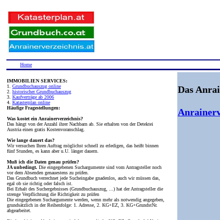
Home
IMMOBILIEN SERVICES:
1.
Grundbuchauszug online
Das Anrai
2.
historischer Grundbuchauszug
3.
Kaufverträge ab 2006
4.
Katasterplan online
Häufige Fragestellungen:
Anrainerv
Was kostet ein Anrainerverzeichnis?
Das hängt von der Anzahl ihrer Nachbarn ab. Sie erhalten von der Detektei
Austria einen gratis Kostenvoranschlag.
Wie lange dauert das?
Wir versuchen Ihren Auftrag möglichst schnell zu erledigen, das heißt binnen
fünf Stunden, es kann aber u.U. länger dauern.
Muß ich die Daten genau prüfen?
JA unbedingt.
Die eingegebenen Suchargumente sind vom Antragsteller noch
vor dem Absenden genauestens zu prüfen.
Das Grundbuch verrechnet jede Sucheingabe gnadenlos, auch wir müssen das,
egal ob sie richtig oder falsch ist.
Bei Erhalt des Suchergebnisses (Grundbuchauszug, ...) hat der Antragsteller die
strenge Verpflichtung die Richtigkeit zu prüfen
Die eingegebenen Suchargumente werden, wenn mehr als notwendig angegeben,
grundsätzlich in der Reihenfolge: 1. Adresse, 2. KG+EZ, 3. KG+GrundstNr.
abgearbeitet.