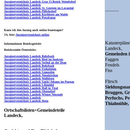
Anrainerverzeichnis Landeck Graz 15.Bezirk Wetzelsdorf
Anrainerverzeichnis Landeck
Anrainerverzeichnis Landeck St. Georgen im Lavanttal
............
Anrainerverzeichnis Landeck Pillichsdorf
Anrainerverzeichnis Landeck Kirchberg am Walde
Anrainerverzeichnis Landeck Pressbaum
Kann ich den Auszug auch online beantragen?
JA
, hier:
Anrainerverzeichnis online
Katasterpläne
Informationen Bezirksgericht:
Landeck,
Bezirksstädte Österreichs:
Gemeinden i
Anrainerverzeichnis Landeck Rohrbach
Faggen
Anrainerverzeichnis Landeck Ried im Innkreis
Anrainerverzeichnis Landeck Spittal an der Drau
Fendels
Anrainerverzeichnis Landeck Rohrbach
Anrainerverzeichnis Landeck Frohnleiten
Fiss
Anrainerverzeichnis Landeck Gmunden
Anrainerverzeichnis Landeck Neunkirchen
Anrainerverzeichnis Landeck Wolfsberg
Flirsch
Anrainerverzeichnis Landeck Sankt Johann im Pongau
Anrainerverzeichnis Landeck Lilienfeld
Sieldungsn
Anrainerverzeichnis Landeck Hall in Tirol
Anrainerverzeichnis Landeck Oberndorf
Bruggen, Gr
Anrainerverzeichnis Landeck Wiener Neustadt
Perfuchs, Pe
Anrainerverzeichnis Landeck
Anrainerverzeichnis Landeck Horn
Thialmühle,
Ortschaftslisten+Gemeindeteile
Landeck,