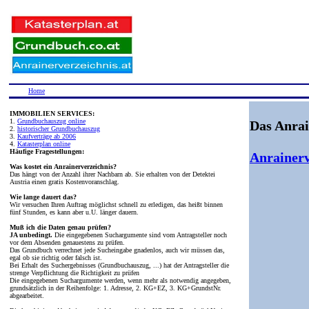
Home
IMMOBILIEN SERVICES:
1.
Grundbuchauszug online
Das Anrai
2.
historischer Grundbuchauszug
3.
Kaufverträge ab 2006
4.
Katasterplan online
Häufige Fragestellungen:
Anrainerv
Was kostet ein Anrainerverzeichnis?
Das hängt von der Anzahl ihrer Nachbarn ab. Sie erhalten von der Detektei
Austria einen gratis Kostenvoranschlag.
Wie lange dauert das?
Wir versuchen Ihren Auftrag möglichst schnell zu erledigen, das heißt binnen
fünf Stunden, es kann aber u.U. länger dauern.
Muß ich die Daten genau prüfen?
JA unbedingt.
Die eingegebenen Suchargumente sind vom Antragsteller noch
vor dem Absenden genauestens zu prüfen.
Das Grundbuch verrechnet jede Sucheingabe gnadenlos, auch wir müssen das,
egal ob sie richtig oder falsch ist.
Bei Erhalt des Suchergebnisses (Grundbuchauszug, ...) hat der Antragsteller die
strenge Verpflichtung die Richtigkeit zu prüfen
Die eingegebenen Suchargumente werden, wenn mehr als notwendig angegeben,
grundsätzlich in der Reihenfolge: 1. Adresse, 2. KG+EZ, 3. KG+GrundstNr.
abgearbeitet.