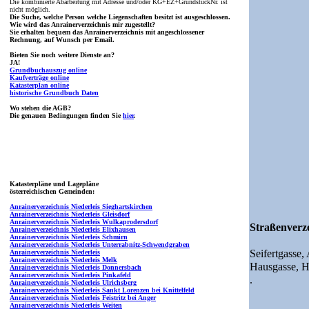
Die kombinierte Abarbeitung mit Adresse und/oder KG+EZ+GrundstückNr. ist
nicht möglich.
Die Suche, welche Person welche Liegenschaften besitzt ist ausgeschlossen.
Wie wird das Anrainerverzeichnis mir zugestellt?
Sie erhalten bequem das Anrainerverzeichnis mit angeschlossener
Rechnung, auf Wunsch per Email.
Bieten Sie noch weitere Dienste an?
JA!
Grundbuchauszug online
Kaufverträge online
Katasterplan online
historische Grundbuch Daten
Wo stehen die AGB?
Die genauen Bedingungen finden Sie
hier
.
Katasterpläne und Lagepläne
österreichischen Gemeinden:
Anrainerverzeichnis Niederleis Sieghartskirchen
Anrainerverzeichnis Niederleis Gleisdorf
Anrainerverzeichnis Niederleis Wulkaprodersdorf
Straßenverze
Anrainerverzeichnis Niederleis Elixhausen
Anrainerverzeichnis Niederleis Schmirn
Anrainerverzeichnis Niederleis Unterrabnitz-Schwendgraben
Seifertgasse,
Anrainerverzeichnis Niederleis
Anrainerverzeichnis Niederleis Melk
Hausgasse,
H
Anrainerverzeichnis Niederleis Donnersbach
Anrainerverzeichnis Niederleis Pinkafeld
.
Anrainerverzeichnis Niederleis Ulrichsberg
Anrainerverzeichnis Niederleis Sankt Lorenzen bei Knittelfeld
Anrainerverzeichnis Niederleis Feistritz bei Anger
Anrainerverzeichnis Niederleis Weiten