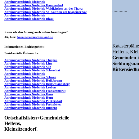
Anrainerverzeichnis Niederleis
Anrainerverzeichnis Niederleis Hannersdorf
Anrainerverzeichnis Niederleis Waldkirchen an der Thaya
............
Anrainerverzeichnis Niederleis St. Kanzian am Klopeiner See
Anrainerverzeichnis Niederleis
Anrainerverzeichnis Niederleis Bizau
Kann ich den Auszug auch online beantragen?
JA
, hier:
Anrainerverzeichnis online
Katasterpläne
Informationen Bezirksgericht:
Helfens,
Klei
Bezirksstädte Österreichs:
Gemeinden i
Anrainerverzeichnis Niederleis Thalgau
Sieldungsn
Anrainerverzeichnis Niederleis Linz
Anrainerverzeichnis Niederleis Silz
Birkensiedlu
Anrainerverzeichnis Niederleis Schwechat
Anrainerverzeichnis Niederleis
Anrainerverzeichnis Niederleis Schwaz
Anrainerverzeichnis Niederleis Hollabrunn
Anrainerverzeichnis Niederleis Deutschlandsberg
Anrainerverzeichnis Niederleis Leoben
Anrainerverzeichnis Niederleis Frankenmarkt
Anrainerverzeichnis Niederleis Horn
Anrainerverzeichnis Niederleis Horn
Anrainerverzeichnis Niederleis Purkersdorf
Anrainerverzeichnis Niederleis Frohnleiten
Anrainerverzeichnis Niederleis Bludenz
Ortschaftslisten+Gemeindeteile
Helfens,
Kleinsitzendorf,