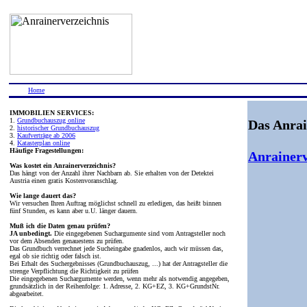
Home
IMMOBILIEN SERVICES:
1.
Grundbuchauszug online
Das Anrai
2.
historischer Grundbuchauszug
3.
Kaufverträge ab 2006
4.
Katasterplan online
Häufige Fragestellungen:
Anrainerv
Was kostet ein Anrainerverzeichnis?
Das hängt von der Anzahl ihrer Nachbarn ab. Sie erhalten von der Detektei
Austria einen gratis Kostenvoranschlag.
Wie lange dauert das?
Wir versuchen Ihren Auftrag möglichst schnell zu erledigen, das heißt binnen
fünf Stunden, es kann aber u.U. länger dauern.
Muß ich die Daten genau prüfen?
JA unbedingt.
Die eingegebenen Suchargumente sind vom Antragsteller noch
vor dem Absenden genauestens zu prüfen.
Das Grundbuch verrechnet jede Sucheingabe gnadenlos, auch wir müssen das,
egal ob sie richtig oder falsch ist.
Bei Erhalt des Suchergebnisses (Grundbuchauszug, ...) hat der Antragsteller die
strenge Verpflichtung die Richtigkeit zu prüfen
Die eingegebenen Suchargumente werden, wenn mehr als notwendig angegeben,
grundsätzlich in der Reihenfolge: 1. Adresse, 2. KG+EZ, 3. KG+GrundstNr.
abgearbeitet.