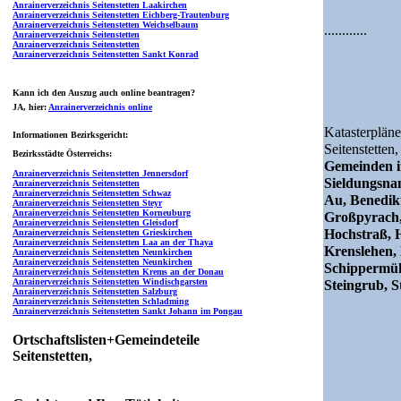
Anrainerverzeichnis Seitenstetten Laakirchen
Anrainerverzeichnis Seitenstetten Eichberg-Trautenburg
Anrainerverzeichnis Seitenstetten Weichselbaum
............
Anrainerverzeichnis Seitenstetten
Anrainerverzeichnis Seitenstetten
Anrainerverzeichnis Seitenstetten Sankt Konrad
Kann ich den Auszug auch online beantragen?
JA
, hier:
Anrainerverzeichnis online
Katasterpläne
Informationen Bezirksgericht:
Seitenstetten,
Bezirksstädte Österreichs:
Gemeinden i
Anrainerverzeichnis Seitenstetten Jennersdorf
Sieldungsn
Anrainerverzeichnis Seitenstetten
Anrainerverzeichnis Seitenstetten Schwaz
Au, Benedikt
Anrainerverzeichnis Seitenstetten Steyr
Anrainerverzeichnis Seitenstetten Korneuburg
Großpyrach,
Anrainerverzeichnis Seitenstetten Gleisdorf
Hochstraß, H
Anrainerverzeichnis Seitenstetten Grieskirchen
Anrainerverzeichnis Seitenstetten Laa an der Thaya
Krenslehen, 
Anrainerverzeichnis Seitenstetten Neunkirchen
Anrainerverzeichnis Seitenstetten Neunkirchen
Schippermühl
Anrainerverzeichnis Seitenstetten Krems an der Donau
Anrainerverzeichnis Seitenstetten Windischgarsten
Steingrub, S
Anrainerverzeichnis Seitenstetten Salzburg
Anrainerverzeichnis Seitenstetten Schladming
Anrainerverzeichnis Seitenstetten Sankt Johann im Pongau
Ortschaftslisten+Gemeindeteile
Seitenstetten,