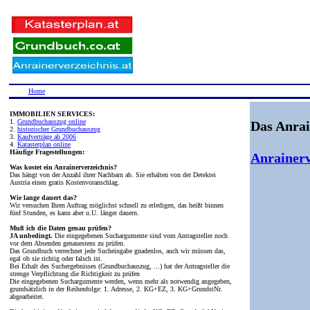
Home
IMMOBILIEN SERVICES:
1.
Grundbuchauszug online
Das Anrai
2.
historischer Grundbuchauszug
3.
Kaufverträge ab 2006
4.
Katasterplan online
Häufige Fragestellungen:
Anrainerv
Was kostet ein Anrainerverzeichnis?
Das hängt von der Anzahl ihrer Nachbarn ab. Sie erhalten von der Detektei
Austria einen gratis Kostenvoranschlag.
Wie lange dauert das?
Wir versuchen Ihren Auftrag möglichst schnell zu erledigen, das heißt binnen
fünf Stunden, es kann aber u.U. länger dauern.
Muß ich die Daten genau prüfen?
JA unbedingt.
Die eingegebenen Suchargumente sind vom Antragsteller noch
vor dem Absenden genauestens zu prüfen.
Das Grundbuch verrechnet jede Sucheingabe gnadenlos, auch wir müssen das,
egal ob sie richtig oder falsch ist.
Bei Erhalt des Suchergebnisses (Grundbuchauszug, ...) hat der Antragsteller die
strenge Verpflichtung die Richtigkeit zu prüfen
Die eingegebenen Suchargumente werden, wenn mehr als notwendig angegeben,
grundsätzlich in der Reihenfolge: 1. Adresse, 2. KG+EZ, 3. KG+GrundstNr.
abgearbeitet.