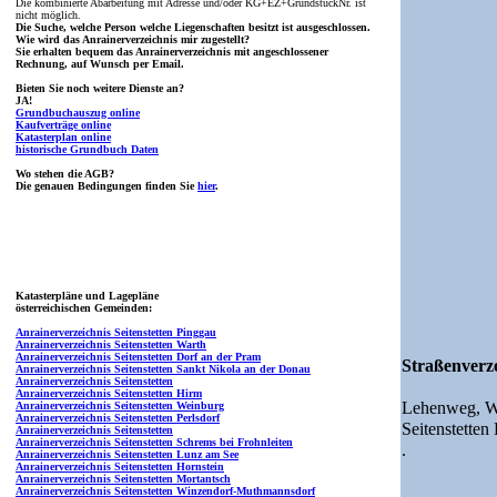
Die kombinierte Abarbeitung mit Adresse und/oder KG+EZ+GrundstückNr. ist
nicht möglich.
Die Suche, welche Person welche Liegenschaften besitzt ist ausgeschlossen.
Wie wird das Anrainerverzeichnis mir zugestellt?
Sie erhalten bequem das Anrainerverzeichnis mit angeschlossener
Rechnung, auf Wunsch per Email.
Bieten Sie noch weitere Dienste an?
JA!
Grundbuchauszug online
Kaufverträge online
Katasterplan online
historische Grundbuch Daten
Wo stehen die AGB?
Die genauen Bedingungen finden Sie
hier
.
Katasterpläne und Lagepläne
österreichischen Gemeinden:
Anrainerverzeichnis Seitenstetten Pinggau
Anrainerverzeichnis Seitenstetten Warth
Anrainerverzeichnis Seitenstetten Dorf an der Pram
Straßenverze
Anrainerverzeichnis Seitenstetten Sankt Nikola an der Donau
Anrainerverzeichnis Seitenstetten
Anrainerverzeichnis Seitenstetten Hirm
Lehenweg,
W
Anrainerverzeichnis Seitenstetten Weinburg
Anrainerverzeichnis Seitenstetten Perlsdorf
Seitenstetten
Anrainerverzeichnis Seitenstetten
Anrainerverzeichnis Seitenstetten Schrems bei Frohnleiten
.
Anrainerverzeichnis Seitenstetten Lunz am See
Anrainerverzeichnis Seitenstetten Hornstein
Anrainerverzeichnis Seitenstetten Mortantsch
Anrainerverzeichnis Seitenstetten Winzendorf-Muthmannsdorf