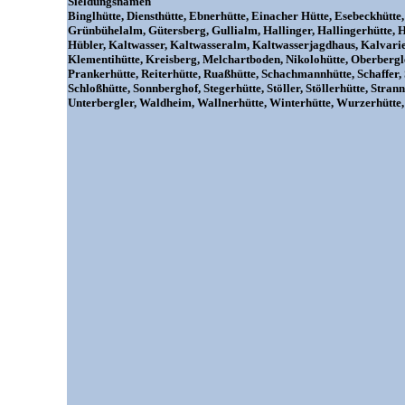
Sieldungsnamen
Binglhütte, Diensthütte, Ebnerhütte, Einacher Hütte, Esebeckhütte
Grünbühelalm, Gütersberg, Gullialm, Hallinger, Hallingerhütte, 
Hübler, Kaltwasser, Kaltwasseralm, Kaltwasserjagdhaus, Kalvarie
Klementihütte, Kreisberg, Melchartboden, Nikolohütte, Oberbergle
Prankerhütte, Reiterhütte, Ruaßhütte, Schachmannhütte, Schaffer,
Schloßhütte, Sonnberghof, Stegerhütte, Stöller, Stöllerhütte, Strann
Unterbergler, Waldheim, Wallnerhütte, Winterhütte, Wurzerhütte,