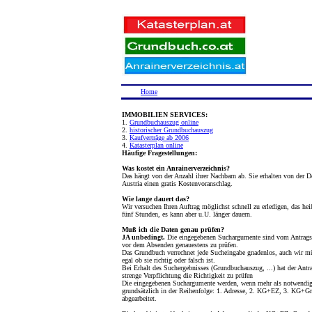
Home
IMMOBILIEN SERVICES:
1.
Grundbuchauszug online
2.
historischer Grundbuchauszug
3.
Kaufverträge ab 2006
4.
Katasterplan online
Häufige Fragestellungen:
Was kostet ein Anrainerverzeichnis?
Das hängt von der Anzahl ihrer Nachbarn ab. Sie erhalten von der D
Austria einen gratis Kostenvoranschlag.
Wie lange dauert das?
Wir versuchen Ihren Auftrag möglichst schnell zu erledigen, das hei
fünf Stunden, es kann aber u.U. länger dauern.
Muß ich die Daten genau prüfen?
JA unbedingt.
Die eingegebenen Suchargumente sind vom Antragst
vor dem Absenden genauestens zu prüfen.
Das Grundbuch verrechnet jede Sucheingabe gnadenlos, auch wir m
egal ob sie richtig oder falsch ist.
Bei Erhalt des Suchergebnisses (Grundbuchauszug, ...) hat der Antra
strenge Verpflichtung die Richtigkeit zu prüfen
Die eingegebenen Suchargumente werden, wenn mehr als notwendig
grundsätzlich in der Reihenfolge: 1. Adresse, 2. KG+EZ, 3. KG+Gr
abgearbeitet.