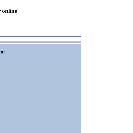
 online"
en: