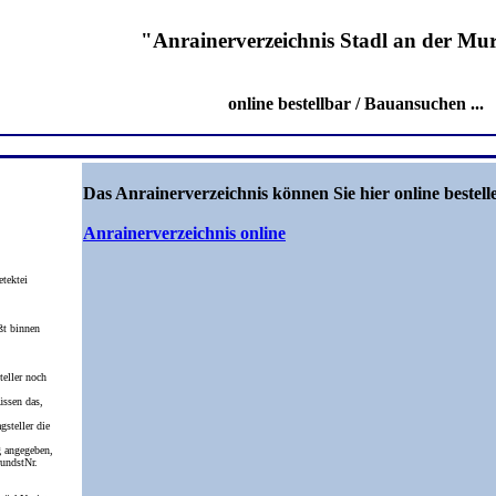
"Anrainerverzeichnis Stadl an der Mur
online bestellbar / Bauansuchen ...
Das Anrainerverzeichnis können Sie hier online bestell
Anrainerverzeichnis online
etektei
ßt binnen
eller noch
üssen das,
gsteller die
 angegeben,
undstNr.