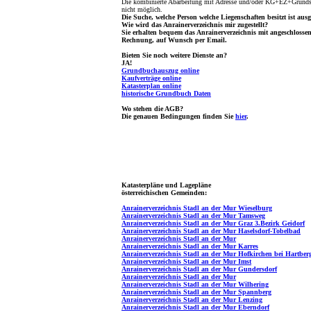
Die kombinierte Abarbeitung mit Adresse und/oder KG+EZ+Grundst
nicht möglich.
Die Suche, welche Person welche Liegenschaften besitzt ist ausg
Wie wird das Anrainerverzeichnis mir zugestellt?
Sie erhalten bequem das Anrainerverzeichnis mit angeschlosse
Rechnung, auf Wunsch per Email.
Bieten Sie noch weitere Dienste an?
JA!
Grundbuchauszug online
Kaufverträge online
Katasterplan online
historische Grundbuch Daten
Wo stehen die AGB?
Die genauen Bedingungen finden Sie
hier
.
Katasterpläne und Lagepläne
österreichischen Gemeinden:
Anrainerverzeichnis Stadl an der Mur Wieselburg
Anrainerverzeichnis Stadl an der Mur Tamsweg
Anrainerverzeichnis Stadl an der Mur Graz 3.Bezirk Geidorf
Anrainerverzeichnis Stadl an der Mur Haselsdorf-Tobelbad
Anrainerverzeichnis Stadl an der Mur
Anrainerverzeichnis Stadl an der Mur Karres
Anrainerverzeichnis Stadl an der Mur Hofkirchen bei Hartber
Anrainerverzeichnis Stadl an der Mur Imst
Anrainerverzeichnis Stadl an der Mur Gundersdorf
Anrainerverzeichnis Stadl an der Mur
Anrainerverzeichnis Stadl an der Mur Wilhering
Anrainerverzeichnis Stadl an der Mur Spannberg
Anrainerverzeichnis Stadl an der Mur Lenzing
Anrainerverzeichnis Stadl an der Mur Eberndorf