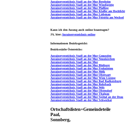
Anrainerverzeichnis Stadl an der Mur Bergheim
Anrainerverzeichnis Stadl an der Mur Windigsteig
Anrainerverzeichnis Stadl an der Mur Pfaffing
Anrainerverzeichnis Stadl an der Mur Klaffer am Hochficht
Anrainerverzeichnis Stadl an der Mur Liebenau
Anrainerverzeichnis Stadl an der Mur Feistritz am Wechsel
Kann ich den Auszug auch online beantragen?
JA
, hier:
Anrainerverzeichnis online
Informationen Bezirksgericht:
Bezirksstädte Österreichs:
Anrainerverzeichnis Stadl an der Mur Gmunden
Anrainerverzeichnis Stadl an der Mur Neunkirchen
Anrainerverzeichnis Stadl an der Mur
Anrainerverzeichnis Stadl an der Mur Bleiburg
Anrainerverzeichnis Stadl an der Mur Frohnleiten
Anrainerverzeichnis Stadl an der Mur Melk
Anrainerverzeichnis Stadl an der Mur Oberwart
Anrainerverzeichnis Stadl an der Mur Wien Liesing
Anrainerverzeichnis Stadl an der Mur Bad Radkersburg
Anrainerverzeichnis Stadl an der Mur Rohrbach
Anrainerverzeichnis Stadl an der Mur Wels
Anrainerverzeichnis Stadl an der Mur Oberndorf
Anrainerverzeichnis Stadl an der Mur Thalgau
Anrainerverzeichnis Stadl an der Mur Spittal an der Drau
Anrainerverzeichnis Stadl an der Mur Schwechat
Ortschaftslisten+Gemeindeteile
Paal,
Sonnberg,