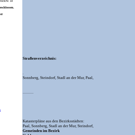
ückNr. ist
eschlossen.
ner
Straßenverzeichnis:
.
Sonnberg,
Steindorf,
Stadl an der Mur,
Paal,
............
g
Katasterpläne aus den Bezirksstädten:
Paal,
Sonnberg,
Stadl an der Mur,
Steindorf,
Gemeinden im Bezirk