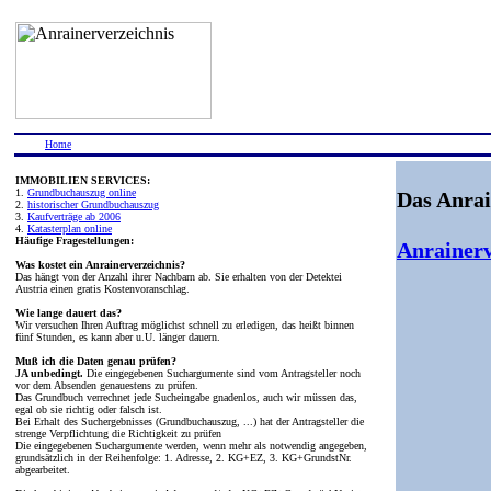
Home
IMMOBILIEN SERVICES:
1.
Grundbuchauszug online
Das Anrai
2.
historischer Grundbuchauszug
3.
Kaufverträge ab 2006
4.
Katasterplan online
Häufige Fragestellungen:
Anrainerv
Was kostet ein Anrainerverzeichnis?
Das hängt von der Anzahl ihrer Nachbarn ab. Sie erhalten von der Detektei
Austria einen gratis Kostenvoranschlag.
Wie lange dauert das?
Wir versuchen Ihren Auftrag möglichst schnell zu erledigen, das heißt binnen
fünf Stunden, es kann aber u.U. länger dauern.
Muß ich die Daten genau prüfen?
JA unbedingt.
Die eingegebenen Suchargumente sind vom Antragsteller noch
vor dem Absenden genauestens zu prüfen.
Das Grundbuch verrechnet jede Sucheingabe gnadenlos, auch wir müssen das,
egal ob sie richtig oder falsch ist.
Bei Erhalt des Suchergebnisses (Grundbuchauszug, ...) hat der Antragsteller die
strenge Verpflichtung die Richtigkeit zu prüfen
Die eingegebenen Suchargumente werden, wenn mehr als notwendig angegeben,
grundsätzlich in der Reihenfolge: 1. Adresse, 2. KG+EZ, 3. KG+GrundstNr.
abgearbeitet.