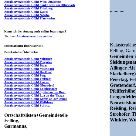
Anrainerverzeichnis Gföhl Wien Ottakring
Anrainerverzeichnis Gföhl Sankt Peter am Ottersbach
Anrainerverzeichnis Gföhl Friedberg
............
Anrainerverzeichnis Gföhl Kappl
Anrainerverzeichnis Gföhl Nitscha
Anrainerverzeichnis Gföhl Pfarrwerfen
Kann ich den Auszug auch online beantragen?
JA
, hier:
Anrainerverzeichnis online
Katasterpläne
Informationen Bezirksgericht:
Felling,
Garm
Bezirksstädte Österreichs:
Gemeinden i
Anrainerverzeichnis Gföhl Voitsberg
Sieldungsn
Anrainerverzeichnis Gföhl Pregarten
Anrainerverzeichnis Gföhl Bezau
Allinger, Al
Anrainerverzeichnis Gföhl Mistelbach
Anrainerverzeichnis Gföhl Hartberg
Stackelberg)
Anrainerverzeichnis Gföhl Perg
Feiertag, F
Anrainerverzeichnis Gföhl Freistadt
Anrainerverzeichnis Gföhl Leoben
Grottendorf
Anrainerverzeichnis Gföhl Oberndorf
Anrainerverzeichnis Gföhl Ebreichsdorf
Pfeifferhöhe
Anrainerverzeichnis Gföhl Spittal an der Drau
Anrainerverzeichnis Gföhl Laa an der Thaya
Lengenfelder
Anrainerverzeichnis Gföhl Krems an der Donau
Neuwirtshau
Anrainerverzeichnis Gföhl Wolfsberg
Anrainerverzeichnis Gföhl Schwaz
Reisling, Rei
Strohofer, T
Ortschaftslisten+Gemeindeteile
Winkler, Wu
Felling,
Garmanns,