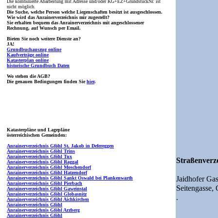
Die kombinierte Abarbeitung mit Adresse und/oder KG+EZ+GrundstückNr. ist
nicht möglich.
Die Suche, welche Person welche Liegenschaften besitzt ist ausgeschlossen.
Wie wird das Anrainerverzeichnis mir zugestellt?
Sie erhalten bequem das Anrainerverzeichnis mit angeschlossener
Rechnung, auf Wunsch per Email.
Bieten Sie noch weitere Dienste an?
JA!
Grundbuchauszug online
Kaufverträge online
Katasterplan online
historische Grundbuch Daten
Wo stehen die AGB?
Die genauen Bedingungen finden Sie
hier
.
Katasterpläne und Lagepläne
österreichischen Gemeinden:
Anrainerverzeichnis Gföhl St. Jakob in Defereggen
Anrainerverzeichnis Gföhl Trins
Anrainerverzeichnis Gföhl Tux
Straßenverze
Anrainerverzeichnis Gföhl Raggal
Anrainerverzeichnis Gföhl Moschendorf
Anrainerverzeichnis Gföhl Hatzendorf
Jaidhofer Ga
Anrainerverzeichnis Gföhl Sankt Oswald bei Plankenwarth
Anrainerverzeichnis Gföhl Pierbach
Seitengasse,
Anrainerverzeichnis Gföhl Gaweinstal
Anrainerverzeichnis Gföhl Globasnitz
.
Anrainerverzeichnis Gföhl Aichkirchen
Anrainerverzeichnis Gföhl
Anrainerverzeichnis Gföhl Arzberg
Anrainerverzeichnis Gföhl