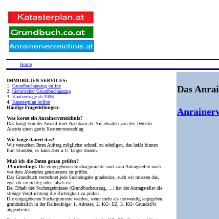
Home
IMMOBILIEN SERVICES:
1.
Grundbuchauszug online
Das Anrai
2.
historischer Grundbuchauszug
3.
Kaufverträge ab 2006
4.
Katasterplan online
Häufige Fragestellungen:
Anrainerv
Was kostet ein Anrainerverzeichnis?
Das hängt von der Anzahl ihrer Nachbarn ab. Sie erhalten von der Detektei
Austria einen gratis Kostenvoranschlag.
Wie lange dauert das?
Wir versuchen Ihren Auftrag möglichst schnell zu erledigen, das heißt binnen
fünf Stunden, es kann aber u.U. länger dauern.
Muß ich die Daten genau prüfen?
JA unbedingt.
Die eingegebenen Suchargumente sind vom Antragsteller noch
vor dem Absenden genauestens zu prüfen.
Das Grundbuch verrechnet jede Sucheingabe gnadenlos, auch wir müssen das,
egal ob sie richtig oder falsch ist.
Bei Erhalt des Suchergebnisses (Grundbuchauszug, ...) hat der Antragsteller die
strenge Verpflichtung die Richtigkeit zu prüfen
Die eingegebenen Suchargumente werden, wenn mehr als notwendig angegeben,
grundsätzlich in der Reihenfolge: 1. Adresse, 2. KG+EZ, 3. KG+GrundstNr.
abgearbeitet.