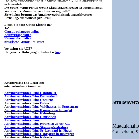
Die kombinierte Abarbeitung mit Adresse und/oder KG+EZ+GrundstückNr. ist
nicht möglich.
Die Suche, welche Person welche Liegenschaften besitzt ist ausgeschlossen.
Wie wird das Anrainerverzeichnis mir zugestellt?
Sie erhalten bequem das Anrainerverzeichnis mit angeschlossener
Rechnung, auf Wunsch per Email.
Bieten Sie noch weitere Dienste an?
JA!
Grundbuchauszug online
Kaufverträge online
Katasterplan online
historische Grundbuch Daten
Wo stehen die AGB?
Die genauen Bedingungen finden Sie
hier
.
Katasterpläne und Lagepläne
österreichischen Gemeinden:
Anrainerverzeichnis Trins Hohenthurn
Anrainerverzeichnis Trins Donnersbach
Anrainerverzeichnis Trins Oberlienz
Straßenverze
Anrainerverzeichnis Trins Dalaas
Anrainerverzeichnis Trins Waldhausen im Strudengau
Anrainerverzeichnis Trins Kammern im Liesingtal
Anrainerverzeichnis Trins Hohenberg
Anrainerverzeichnis Trins Himmelberg
.
Anrainerverzeichnis Trins
Anrainerverzeichnis Trins Reichenau an der Rax
Magdalenaho
Anrainerverzeichnis Trins Straning-Grafenberg
Anrainerverzeichnis Trins St. Leonhard im Pitztal
Galtschein,
S
Anrainerverzeichnis Trins Hopfgarten in Defereggen
Anrainerverzeichnis Trins Kukmirn