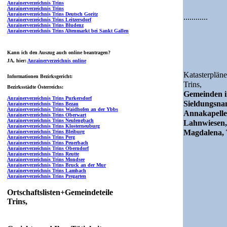
Anrainerverzeichnis Trins
Anrainerverzeichnis Trins
Anrainerverzeichnis Trins Deutsch Goritz
............
Anrainerverzeichnis Trins Leitzersdorf
Anrainerverzeichnis Trins Bludenz
Anrainerverzeichnis Trins Altenmarkt bei Sankt Gallen
Kann ich den Auszug auch online beantragen?
JA
, hier:
Anrainerverzeichnis online
Katasterpläne
Informationen Bezirksgericht:
Trins,
Bezirksstädte Österreichs:
Gemeinden i
Anrainerverzeichnis Trins Purkersdorf
Sieldungsn
Anrainerverzeichnis Trins Bezau
Anrainerverzeichnis Trins Waidhofen an der Ybbs
Annakapelle,
Anrainerverzeichnis Trins Oberwart
Anrainerverzeichnis Trins Neulengbach
Lahnwiesen, 
Anrainerverzeichnis Trins Klosterneuburg
Magdalena, 
Anrainerverzeichnis Trins Bleiburg
Anrainerverzeichnis Trins Perg
Anrainerverzeichnis Trins Peuerbach
Anrainerverzeichnis Trins Oberndorf
Anrainerverzeichnis Trins Reutte
Anrainerverzeichnis Trins Mondsee
Anrainerverzeichnis Trins Bruck an der Mur
Anrainerverzeichnis Trins Lambach
Anrainerverzeichnis Trins Pregarten
Ortschaftslisten+Gemeindeteile
Trins,