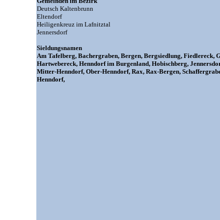
Gemeinden im Bezirk
Deutsch Kaltenbrunn
Eltendorf
Heiligenkreuz im Lafnitztal
Jennersdorf
Sieldungsnamen
Am Tafelberg, Bachergraben, Bergen, Bergsiedlung, Fiedlereck, Gr
Hartwebereck, Henndorf im Burgenland, Hobischberg, Jennersdor
Mitter-Henndorf, Ober-Henndorf, Rax, Rax-Bergen, Schaffergraben
Henndorf,