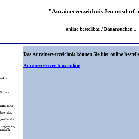
"Anrainerverzeichnis Jennersdorf o
online bestellbar / Bauansuchen ...
Das Anrainerverzeichnis können Sie hier online bestell
Anrainerverzeichnis online
etektei
ßt binnen
eller noch
üssen das,
gsteller die
 angegeben,
undstNr.