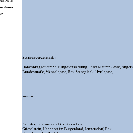
ückNr. ist
eschlossen.
ner
Straßenverzeichnis:
Hohenbrugger Straße,
Ringofensiedlung,
Josef Maurer-Gasse,
Angers
Bundesstraße,
Wenzelgasse,
Rax-Stangeleck,
Hyrtlgasse,
.
............
Katasterpläne aus den Bezirksstädten:
Grieselstein,
Henndorf im Burgenland,
Jennersdorf,
Rax,