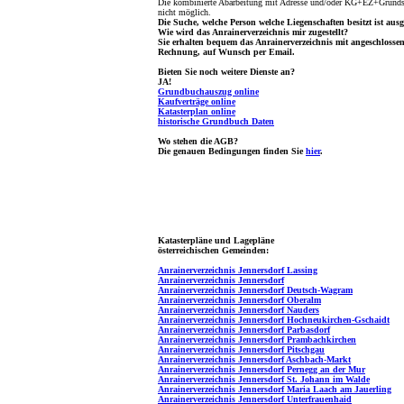
Die kombinierte Abarbeitung mit Adresse und/oder KG+EZ+Grundst
nicht möglich.
Die Suche, welche Person welche Liegenschaften besitzt ist ausg
Wie wird das Anrainerverzeichnis mir zugestellt?
Sie erhalten bequem das Anrainerverzeichnis mit angeschlosse
Rechnung, auf Wunsch per Email.
Bieten Sie noch weitere Dienste an?
JA!
Grundbuchauszug online
Kaufverträge online
Katasterplan online
historische Grundbuch Daten
Wo stehen die AGB?
Die genauen Bedingungen finden Sie
hier
.
Katasterpläne und Lagepläne
österreichischen Gemeinden:
Anrainerverzeichnis Jennersdorf Lassing
Anrainerverzeichnis Jennersdorf
Anrainerverzeichnis Jennersdorf Deutsch-Wagram
Anrainerverzeichnis Jennersdorf Oberalm
Anrainerverzeichnis Jennersdorf Nauders
Anrainerverzeichnis Jennersdorf Hochneukirchen-Gschaidt
Anrainerverzeichnis Jennersdorf Parbasdorf
Anrainerverzeichnis Jennersdorf Prambachkirchen
Anrainerverzeichnis Jennersdorf Pitschgau
Anrainerverzeichnis Jennersdorf Aschbach-Markt
Anrainerverzeichnis Jennersdorf Pernegg an der Mur
Anrainerverzeichnis Jennersdorf St. Johann im Walde
Anrainerverzeichnis Jennersdorf Maria Laach am Jauerling
Anrainerverzeichnis Jennersdorf Unterfrauenhaid