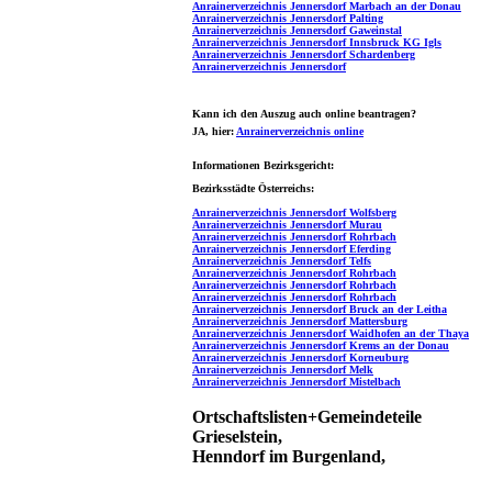
Anrainerverzeichnis Jennersdorf Marbach an der Donau
Anrainerverzeichnis Jennersdorf Palting
Anrainerverzeichnis Jennersdorf Gaweinstal
Anrainerverzeichnis Jennersdorf Innsbruck KG Igls
Anrainerverzeichnis Jennersdorf Schardenberg
Anrainerverzeichnis Jennersdorf
Kann ich den Auszug auch online beantragen?
JA
, hier:
Anrainerverzeichnis online
Informationen Bezirksgericht:
Bezirksstädte Österreichs:
Anrainerverzeichnis Jennersdorf Wolfsberg
Anrainerverzeichnis Jennersdorf Murau
Anrainerverzeichnis Jennersdorf Rohrbach
Anrainerverzeichnis Jennersdorf Eferding
Anrainerverzeichnis Jennersdorf Telfs
Anrainerverzeichnis Jennersdorf Rohrbach
Anrainerverzeichnis Jennersdorf Rohrbach
Anrainerverzeichnis Jennersdorf Rohrbach
Anrainerverzeichnis Jennersdorf Bruck an der Leitha
Anrainerverzeichnis Jennersdorf Mattersburg
Anrainerverzeichnis Jennersdorf Waidhofen an der Thaya
Anrainerverzeichnis Jennersdorf Krems an der Donau
Anrainerverzeichnis Jennersdorf Korneuburg
Anrainerverzeichnis Jennersdorf Melk
Anrainerverzeichnis Jennersdorf Mistelbach
Ortschaftslisten+Gemeindeteile
Grieselstein,
Henndorf im Burgenland,