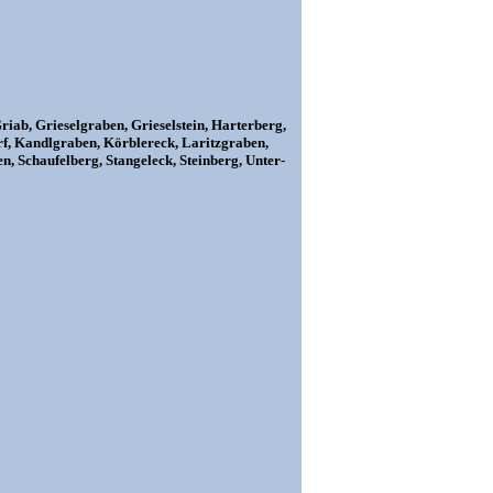
iab, Grieselgraben, Grieselstein, Harterberg,
f, Kandlgraben, Körblereck, Laritzgraben,
, Schaufelberg, Stangeleck, Steinberg, Unter-