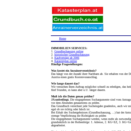
Home
IMMOBILIEN SERVICES:
1.
Grundbuchauszug online
2.
historischer Grundbuchauszug
3.
Kaufverträge ab 2006
4.
Katasterplan online
Häufige Fragestellungen:
Was kostet ein Anrainerverzeichnis?
Das hängt von der Anzahl ihrer Nachbarn ab. Sie erhalten von der D
Austria einen gratis Kostenvoranschlag.
Wie lange dauert das?
Wir versuchen Ihren Auftrag möglichst schnell zu erledigen, das hei
fünf Stunden, es kann aber u.U. länger dauern.
Muß ich die Daten genau prüfen?
JA unbedingt.
Die eingegebenen Suchargumente sind vom Antragst
vor dem Absenden genauestens zu prüfen.
Das Grundbuch verrechnet jede Sucheingabe gnadenlos, auch wir m
egal ob sie richtig oder falsch ist.
Bei Erhalt des Suchergebnisses (Grundbuchauszug, ...) hat der Antra
strenge Verpflichtung die Richtigkeit zu prüfen
Die eingegebenen Suchargumente werden, wenn mehr als notwendig
grundsätzlich in der Reihenfolge: 1. Adresse, 2. KG+EZ, 3. KG+Gr
abgearbeitet.