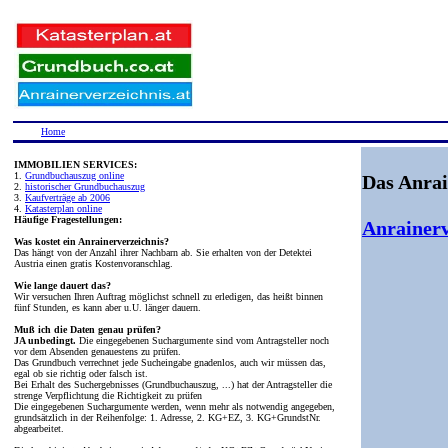
Home
IMMOBILIEN SERVICES:
1.
Grundbuchauszug online
Das Anrai
2.
historischer Grundbuchauszug
3.
Kaufverträge ab 2006
4.
Katasterplan online
Häufige Fragestellungen:
Anrainerv
Was kostet ein Anrainerverzeichnis?
Das hängt von der Anzahl ihrer Nachbarn ab. Sie erhalten von der Detektei
Austria einen gratis Kostenvoranschlag.
Wie lange dauert das?
Wir versuchen Ihren Auftrag möglichst schnell zu erledigen, das heißt binnen
fünf Stunden, es kann aber u.U. länger dauern.
Muß ich die Daten genau prüfen?
JA unbedingt.
Die eingegebenen Suchargumente sind vom Antragsteller noch
vor dem Absenden genauestens zu prüfen.
Das Grundbuch verrechnet jede Sucheingabe gnadenlos, auch wir müssen das,
egal ob sie richtig oder falsch ist.
Bei Erhalt des Suchergebnisses (Grundbuchauszug, ...) hat der Antragsteller die
strenge Verpflichtung die Richtigkeit zu prüfen
Die eingegebenen Suchargumente werden, wenn mehr als notwendig angegeben,
grundsätzlich in der Reihenfolge: 1. Adresse, 2. KG+EZ, 3. KG+GrundstNr.
abgearbeitet.