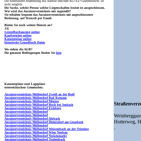
Die kombinierte Abarbeitung mit Adresse und/oder KG+EZ+GrundstückNr. ist
nicht möglich.
Die Suche, welche Person welche Liegenschaften besitzt ist ausgeschlossen.
Wie wird das Anrainerverzeichnis mir zugestellt?
Sie erhalten bequem das Anrainerverzeichnis mit angeschlossener
Rechnung, auf Wunsch per Email.
Bieten Sie noch weitere Dienste an?
JA!
Grundbuchauszug online
Kaufverträge online
Katasterplan online
historische Grundbuch Daten
Wo stehen die AGB?
Die genauen Bedingungen finden Sie
hier
.
Katasterpläne und Lagepläne
österreichischen Gemeinden:
Anrainerverzeichnis Müllendorf Zwettl an der Rodl
Anrainerverzeichnis Müllendorf Bad Kreuzen
Anrainerverzeichnis Müllendorf Mining
Straßenverze
Anrainerverzeichnis Müllendorf Buch bei Jenbach
Anrainerverzeichnis Müllendorf Eichberg
Anrainerverzeichnis Müllendorf
Weinberggas
Anrainerverzeichnis Müllendorf
Anrainerverzeichnis Müllendorf Alpbach
Hotterweg,
H
Anrainerverzeichnis Müllendorf Dietersdorf am Gnasbach
Anrainerverzeichnis Müllendorf
.
Anrainerverzeichnis Müllendorf Weissenbach an der Triesting
Anrainerverzeichnis Müllendorf Wien Neubau
Anrainerverzeichnis Müllendorf Neckenmarkt
Anrainerverzeichnis Müllendorf Trattenbach