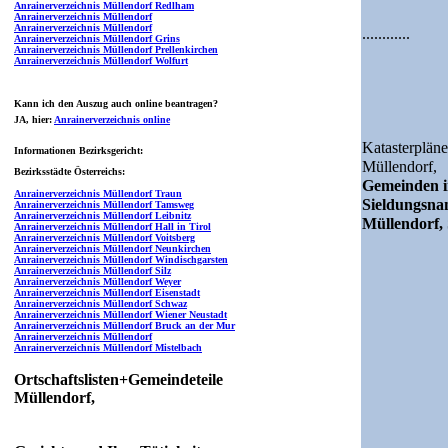
Anrainerverzeichnis Müllendorf Redlham
Anrainerverzeichnis Müllendorf
Anrainerverzeichnis Müllendorf
............
Anrainerverzeichnis Müllendorf Grins
Anrainerverzeichnis Müllendorf Prellenkirchen
Anrainerverzeichnis Müllendorf Wolfurt
Kann ich den Auszug auch online beantragen?
JA
, hier:
Anrainerverzeichnis online
Katasterpläne
Informationen Bezirksgericht:
Müllendorf,
Bezirksstädte Österreichs:
Gemeinden i
Anrainerverzeichnis Müllendorf Traun
Sieldungsn
Anrainerverzeichnis Müllendorf Tamsweg
Anrainerverzeichnis Müllendorf Leibnitz
Müllendorf,
Anrainerverzeichnis Müllendorf Hall in Tirol
Anrainerverzeichnis Müllendorf Voitsberg
Anrainerverzeichnis Müllendorf Neunkirchen
Anrainerverzeichnis Müllendorf Windischgarsten
Anrainerverzeichnis Müllendorf Silz
Anrainerverzeichnis Müllendorf Weyer
Anrainerverzeichnis Müllendorf Eisenstadt
Anrainerverzeichnis Müllendorf Schwaz
Anrainerverzeichnis Müllendorf Wiener Neustadt
Anrainerverzeichnis Müllendorf Bruck an der Mur
Anrainerverzeichnis Müllendorf
Anrainerverzeichnis Müllendorf Mistelbach
Ortschaftslisten+Gemeindeteile
Müllendorf,