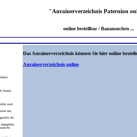
"Anrainerverzeichnis Paternion on
online bestellbar / Bauansuchen ...
Das Anrainerverzeichnis können Sie hier online bestell
Anrainerverzeichnis online
etektei
ßt binnen
eller noch
üssen das,
gsteller die
 angegeben,
undstNr.