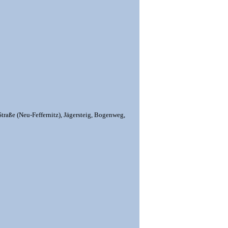
Straße (Neu-Feffernitz),
Jägersteig,
Bogenweg,