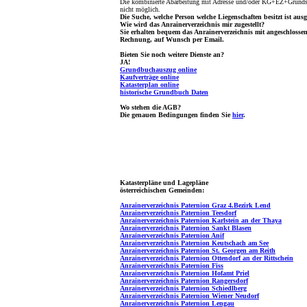
Die kombinierte Abarbeitung mit Adresse und/oder KG+EZ+Grundst
nicht möglich.
Die Suche, welche Person welche Liegenschaften besitzt ist ausg
Wie wird das Anrainerverzeichnis mir zugestellt?
Sie erhalten bequem das Anrainerverzeichnis mit angeschlosse
Rechnung, auf Wunsch per Email.
Bieten Sie noch weitere Dienste an?
JA!
Grundbuchauszug online
Kaufverträge online
Katasterplan online
historische Grundbuch Daten
Wo stehen die AGB?
Die genauen Bedingungen finden Sie
hier
.
Katasterpläne und Lagepläne
österreichischen Gemeinden:
Anrainerverzeichnis Paternion Graz 4.Bezirk Lend
Anrainerverzeichnis Paternion Teesdorf
Anrainerverzeichnis Paternion Karlstein an der Thaya
Anrainerverzeichnis Paternion Sankt Blasen
Anrainerverzeichnis Paternion Anif
Anrainerverzeichnis Paternion Keutschach am See
Anrainerverzeichnis Paternion St. Georgen am Reith
Anrainerverzeichnis Paternion Ottendorf an der Rittschein
Anrainerverzeichnis Paternion Fiss
Anrainerverzeichnis Paternion Hofamt Priel
Anrainerverzeichnis Paternion Rangersdorf
Anrainerverzeichnis Paternion Schiedlberg
Anrainerverzeichnis Paternion Wiener Neudorf
Anrainerverzeichnis Paternion Lengau