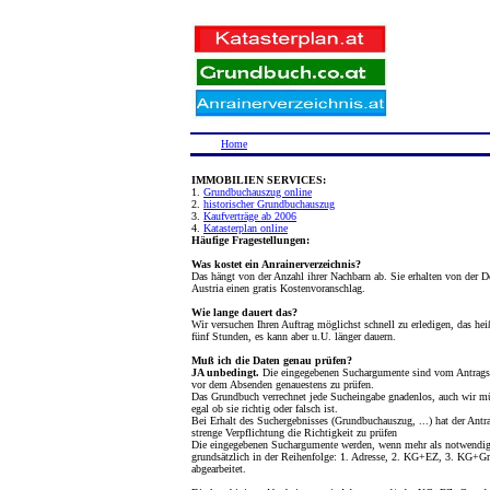
Home
IMMOBILIEN SERVICES:
1.
Grundbuchauszug online
2.
historischer Grundbuchauszug
3.
Kaufverträge ab 2006
4.
Katasterplan online
Häufige Fragestellungen:
Was kostet ein Anrainerverzeichnis?
Das hängt von der Anzahl ihrer Nachbarn ab. Sie erhalten von der D
Austria einen gratis Kostenvoranschlag.
Wie lange dauert das?
Wir versuchen Ihren Auftrag möglichst schnell zu erledigen, das hei
fünf Stunden, es kann aber u.U. länger dauern.
Muß ich die Daten genau prüfen?
JA unbedingt.
Die eingegebenen Suchargumente sind vom Antragst
vor dem Absenden genauestens zu prüfen.
Das Grundbuch verrechnet jede Sucheingabe gnadenlos, auch wir m
egal ob sie richtig oder falsch ist.
Bei Erhalt des Suchergebnisses (Grundbuchauszug, ...) hat der Antra
strenge Verpflichtung die Richtigkeit zu prüfen
Die eingegebenen Suchargumente werden, wenn mehr als notwendig
grundsätzlich in der Reihenfolge: 1. Adresse, 2. KG+EZ, 3. KG+Gr
abgearbeitet.