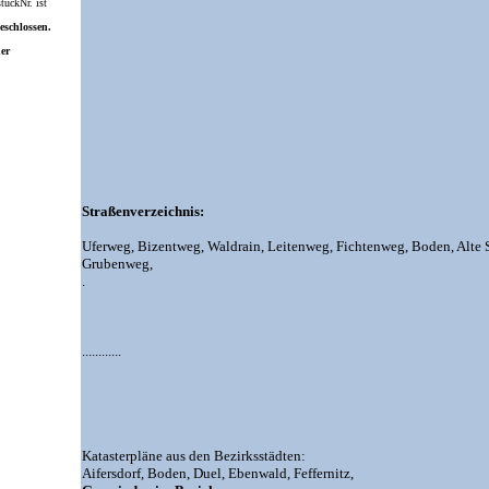
ückNr. ist
eschlossen.
ner
Straßenverzeichnis:
Uferweg,
Bizentweg,
Waldrain,
Leitenweg,
Fichtenweg,
Boden,
Alte 
Grubenweg,
.
............
Katasterpläne aus den Bezirksstädten:
Aifersdorf,
Boden,
Duel,
Ebenwald,
Feffernitz,