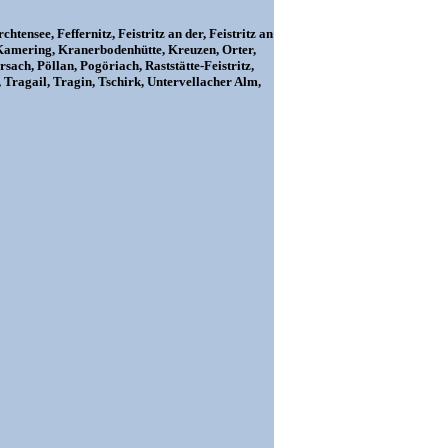
tensee, Feffernitz, Feistritz an der, Feistritz an
 Kamering, Kranerbodenhütte, Kreuzen, Orter,
sach, Pöllan, Pogöriach, Raststätte-Feistritz,
r, Tragail, Tragin, Tschirk, Untervellacher Alm,