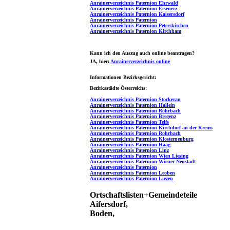
Anrainerverzeichnis Paternion Ehrwald
Anrainerverzeichnis Paternion Eisenerz
Anrainerverzeichnis Paternion Kaisersdorf
Anrainerverzeichnis Paternion
Anrainerverzeichnis Paternion Peterskirchen
Anrainerverzeichnis Paternion Kirchham
Kann ich den Auszug auch online beantragen?
JA
, hier:
Anrainerverzeichnis online
Informationen Bezirksgericht:
Bezirksstädte Österreichs:
Anrainerverzeichnis Paternion Stockerau
Anrainerverzeichnis Paternion Hallein
Anrainerverzeichnis Paternion Rohrbach
Anrainerverzeichnis Paternion Bregenz
Anrainerverzeichnis Paternion Telfs
Anrainerverzeichnis Paternion Kirchdorf an der Krems
Anrainerverzeichnis Paternion Rohrbach
Anrainerverzeichnis Paternion Klosterneuburg
Anrainerverzeichnis Paternion Haag
Anrainerverzeichnis Paternion Linz
Anrainerverzeichnis Paternion Wien Liesing
Anrainerverzeichnis Paternion Wiener Neustadt
Anrainerverzeichnis Paternion
Anrainerverzeichnis Paternion Leoben
Anrainerverzeichnis Paternion Liezen
Ortschaftslisten+Gemeindeteile
Aifersdorf,
Boden,