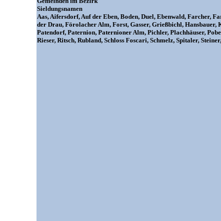
Gemeinden im Bezirk
Sieldungsnamen
Aas, Aifersdorf, Auf der Eben, Boden, Duel, Ebenwald, Farcher, Farch
der Drau, Förolacher Alm, Forst, Gasser, Grießbichl, Hansbauer,
Patendorf, Paternion, Paternioner Alm, Pichler, Plachhäuser, Pober
Rieser, Ritsch, Rubland, Schloss Foscari, Schmelz, Spitaler, Steine