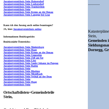
Anrainerverzeichnis Stein Hainersdorf
............
Anrainerverzeichnis Stein Leobersdorf
Anrainerverzeichnis Stein Traiskirchen
Anrainerverzeichnis Stein
Anrainerverzeichnis Stein Krems an der Donau
Anrainerverzeichnis Stein Langegg bei Graz
Kann ich den Auszug auch online beantragen?
JA
, hier:
Anrainerverzeichnis online
Katasterpläne
Stein,
Informationen Bezirksgericht:
Gemeinden i
Bezirksstädte Österreichs:
Sieldungsn
Anrainerverzeichnis Stein Mattersburg
Dornegg, Gre
Anrainerverzeichnis Stein Haag
Anrainerverzeichnis Stein Krems an der Donau
Anrainerverzeichnis Stein Gmunden
Anrainerverzeichnis Stein Zell am See
Anrainerverzeichnis Stein Linz
Anrainerverzeichnis Stein Sankt Johann im Pongau
Anrainerverzeichnis Stein Baden
Anrainerverzeichnis Stein
Anrainerverzeichnis Stein Bludenz
Anrainerverzeichnis Stein Mistelbach
Anrainerverzeichnis Stein Spittal an der Drau
Anrainerverzeichnis Stein
Anrainerverzeichnis Stein Haag
Anrainerverzeichnis Stein
Ortschaftslisten+Gemeindeteile
Stein,