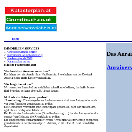
Home
IMMOBILIEN SERVICES:
1.
Grundbuchauszug online
Das Anrai
2.
historischer Grundbuchauszug
3.
Kaufverträge ab 2006
4.
Katasterplan online
Häufige Fragestellungen:
Anrainerv
Was kostet ein Anrainerverzeichnis?
Das hängt von der Anzahl ihrer Nachbarn ab. Sie erhalten von der Detektei
Austria einen gratis Kostenvoranschlag.
Wie lange dauert das?
Wir versuchen Ihren Auftrag möglichst schnell zu erledigen, das heißt binnen
fünf Stunden, es kann aber u.U. länger dauern.
Muß ich die Daten genau prüfen?
JA unbedingt.
Die eingegebenen Suchargumente sind vom Antragsteller noch
vor dem Absenden genauestens zu prüfen.
Das Grundbuch verrechnet jede Sucheingabe gnadenlos, auch wir müssen das,
egal ob sie richtig oder falsch ist.
Bei Erhalt des Suchergebnisses (Grundbuchauszug, ...) hat der Antragsteller die
strenge Verpflichtung die Richtigkeit zu prüfen
Die eingegebenen Suchargumente werden, wenn mehr als notwendig angegeben,
grundsätzlich in der Reihenfolge: 1. Adresse, 2. KG+EZ, 3. KG+GrundstNr.
abgearbeitet.