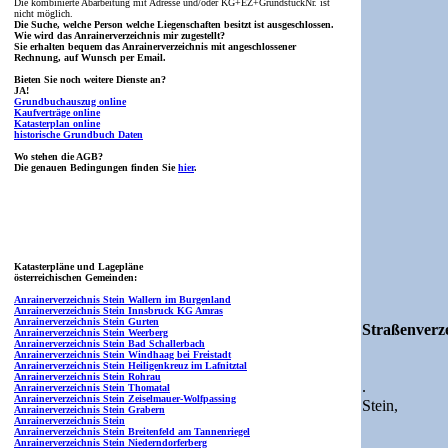
Die kombinierte Abarbeitung mit Adresse und/oder KG+EZ+GrundstückNr. ist
nicht möglich.
Die Suche, welche Person welche Liegenschaften besitzt ist ausgeschlossen.
Wie wird das Anrainerverzeichnis mir zugestellt?
Sie erhalten bequem das Anrainerverzeichnis mit angeschlossener
Rechnung, auf Wunsch per Email.
Bieten Sie noch weitere Dienste an?
JA!
Grundbuchauszug online
Kaufverträge online
Katasterplan online
historische Grundbuch Daten
Wo stehen die AGB?
Die genauen Bedingungen finden Sie
hier
.
Katasterpläne und Lagepläne
österreichischen Gemeinden:
Anrainerverzeichnis Stein Wallern im Burgenland
Anrainerverzeichnis Stein Innsbruck KG Amras
Anrainerverzeichnis Stein Gurten
Straßenverze
Anrainerverzeichnis Stein Weerberg
Anrainerverzeichnis Stein Bad Schallerbach
Anrainerverzeichnis Stein Windhaag bei Freistadt
Anrainerverzeichnis Stein Heiligenkreuz im Lafnitztal
Anrainerverzeichnis Stein Rohrau
.
Anrainerverzeichnis Stein Thomatal
Anrainerverzeichnis Stein Zeiselmauer-Wolfpassing
Stein,
Anrainerverzeichnis Stein Grabern
Anrainerverzeichnis Stein
Anrainerverzeichnis Stein Breitenfeld am Tannenriegel
Anrainerverzeichnis Stein Niederndorferberg