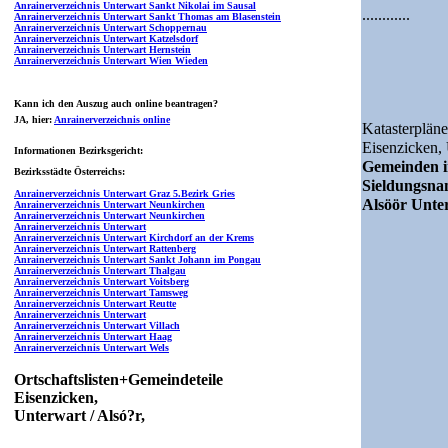
Anrainerverzeichnis Unterwart Sankt Nikolai im Sausal
............
Anrainerverzeichnis Unterwart Sankt Thomas am Blasenstein
Anrainerverzeichnis Unterwart Schoppernau
Anrainerverzeichnis Unterwart Katzelsdorf
Anrainerverzeichnis Unterwart Hernstein
Anrainerverzeichnis Unterwart Wien Wieden
Kann ich den Auszug auch online beantragen?
JA
, hier:
Anrainerverzeichnis online
Katasterpläne
Eisenzicken,
Informationen Bezirksgericht:
Gemeinden i
Bezirksstädte Österreichs:
Sieldungsn
Anrainerverzeichnis Unterwart Graz 5.Bezirk Gries
Alsöör Unter
Anrainerverzeichnis Unterwart Neunkirchen
Anrainerverzeichnis Unterwart Neunkirchen
Anrainerverzeichnis Unterwart
Anrainerverzeichnis Unterwart Kirchdorf an der Krems
Anrainerverzeichnis Unterwart Rattenberg
Anrainerverzeichnis Unterwart Sankt Johann im Pongau
Anrainerverzeichnis Unterwart Thalgau
Anrainerverzeichnis Unterwart Voitsberg
Anrainerverzeichnis Unterwart Tamsweg
Anrainerverzeichnis Unterwart Reutte
Anrainerverzeichnis Unterwart
Anrainerverzeichnis Unterwart Villach
Anrainerverzeichnis Unterwart Haag
Anrainerverzeichnis Unterwart Wels
Ortschaftslisten+Gemeindeteile
Eisenzicken,
Unterwart / Alsó?r,