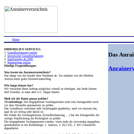
Home
IMMOBILIEN SERVICES:
1.
Grundbuchauszug online
Das Anrai
2.
historischer Grundbuchauszug
3.
Kaufverträge ab 2006
4.
Katasterplan online
Häufige Fragestellungen:
Anrainerv
Was kostet ein Anrainerverzeichnis?
Das hängt von der Anzahl ihrer Nachbarn ab. Sie erhalten von der Detektei
Austria einen gratis Kostenvoranschlag.
Wie lange dauert das?
Wir versuchen Ihren Auftrag möglichst schnell zu erledigen, das heißt binnen
fünf Stunden, es kann aber u.U. länger dauern.
Muß ich die Daten genau prüfen?
JA unbedingt.
Die eingegebenen Suchargumente sind vom Antragsteller noch
vor dem Absenden genauestens zu prüfen.
Das Grundbuch verrechnet jede Sucheingabe gnadenlos, auch wir müssen das,
egal ob sie richtig oder falsch ist.
Bei Erhalt des Suchergebnisses (Grundbuchauszug, ...) hat der Antragsteller die
strenge Verpflichtung die Richtigkeit zu prüfen
Die eingegebenen Suchargumente werden, wenn mehr als notwendig angegeben,
grundsätzlich in der Reihenfolge: 1. Adresse, 2. KG+EZ, 3. KG+GrundstNr.
abgearbeitet.