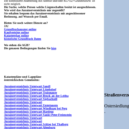
Die kombinierte Abarbeitung mit Adresse und/oder KG+EZ+GrundstückNr. ist
nicht möglich.
Die Suche, welche Person welche Liegenschaften besitzt ist ausgeschlossen.
Wie wird das Anrainerverzeichnis mir zugestellt?
Sie erhalten bequem das Anrainerverzeichnis mit angeschlossener
Rechnung, auf Wunsch per Email.
Bieten Sie noch weitere Dienste an?
JA!
Grundbuchauszug online
Kaufverträge online
Katasterplan online
historische Grundbuch Daten
Wo stehen die AGB?
Die genauen Bedingungen finden Sie
hier
.
Katasterpläne und Lagepläne
österreichischen Gemeinden:
Anrainerverzeichnis Unterwart Sandl
Anrainerverzeichnis Unterwart Litzelsdorf
Anrainerverzeichnis Unterwart Traismauer
Straßenverze
Anrainerverzeichnis Unterwart Bruck an der Leitha
Anrainerverzeichnis Unterwart Sipbachzell
Anrainerverzeichnis Unterwart
Ostersiedlun
Anrainerverzeichnis Unterwart Untertauern
Anrainerverzeichnis Unterwart Windhaag bei Perg
.
Anrainerverzeichnis Unterwart Hardegg
Anrainerverzeichnis Unterwart Sankt Peter-Freienstein
Anrainerverzeichnis Unterwart
Anrainerverzeichnis Unterwart
Anrainerverzeichnis Unterwart Schlag bei Thalberg
Anrainerverzeichnis Unterwart Altenburg